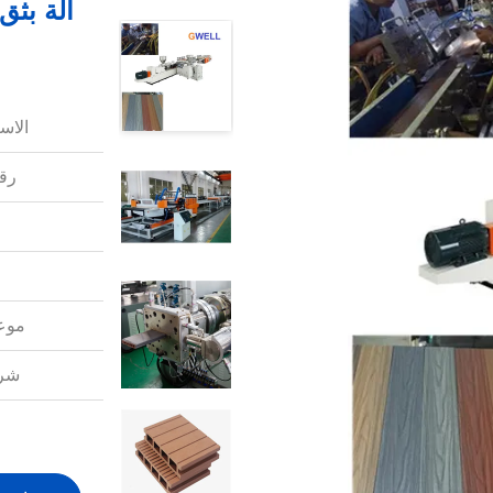
الاس
رقم
موعد
شرو