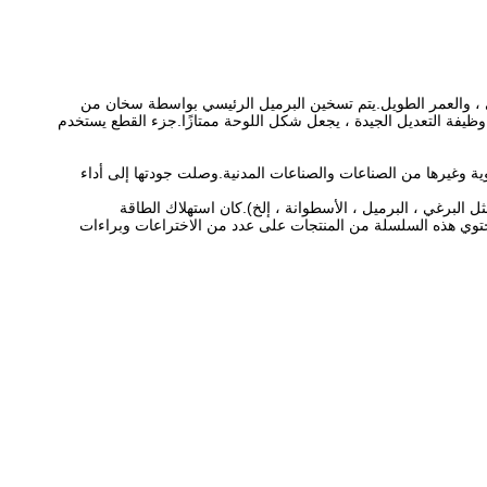
العالي ، والعمر الطويل.يتم تسخين البرميل الرئيسي بواسطة سخان من
ل وظيفة التعديل الجيدة ، يجعل شكل اللوحة ممتازًا.جزء القطع يستخدم
وية وغيرها من الصناعات والصناعات المدنية.وصلت جودتها إلى أداء
من جميع أنحاء العالم (مثل البرغي ، البرميل ، الأسطوانة ، إلخ).كان استهلاك الطاقة
ه.تحتوي هذه السلسلة من المنتجات على عدد من الاختراعات وبراءات