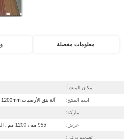
معلومات مفصلة
و
مكان المنشأ:
اسم المنتج:
آلة بثق الأرضيات WPC 1200mm خط إنتاج لوح الأرضية
ماركة:
عرض:
955 مم ، 1200 مم ، الملف الشخصي 200-350 مم
تصميم برغي: