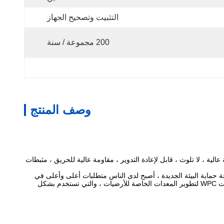
التثبيت وتصحيح الجهاز
200 مجموعة / سنة
وصف المنتج
 بيئية عالية ، لا تلوث ، قابل لإعادة التدوير ، مقاومة عالية للحريق ، مثبطات
ستمر لصناعة حماية البيئة الجديدة ، أصبح لدى الناس متطلبات أعلى وأعلى في
حماية البيئة.كمواد جديدة لحماية البيئة ، تم تطبيق الخشب والبلاستيك على نطاق واسع في مجال الديكور المنزلي.صممت شركتنا خط إنتاج بثق الأرضيات WPC لتطوير المعدات الخاصة للأرضيات ، والتي تستخدم بشكل