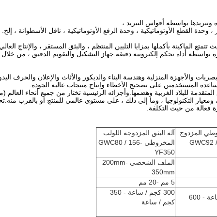
ث تتمتع الماكينة بأكملها بمزايا التليين المنتظم ، والبثق المستقر ، والإنتاج 
ارة بواسطة أداة تحكم إلكترونية دقيقة.جهاز التشكيل والتقويم الدقيق ، من خلا
يات والأجهزة المنزلية وهندسة البناء والديكور والأثاث والإعلان والحرف اليد
ساعدة المستخدمين على تصحيح الأخطاء وإنتاج منتجات عالية الجودة.
حدة الألواح البلاستيكية الشفافة من Gwell تقنية البثق المتقدمة للبلاد الغربية وهضمها.وأجزائه الرئيسية تختار 
ة ، ومعيار التكنولوجيا ، وما إلى ذلك ، على مستوى عالمي للمنتج أو بالقرب من
ة فعالة من حيث التكلفة.
وطي المزدوج
آلة البثق المزدوجة اللولب
GWC92 / 18-
المخروطي GWC80 / 156-
YF350
الملف الشخصي 200mm-
350mm
5 مم -20 مم
300 كجم / ساعة - 350
500 كجم / ساعة - 600
كجم / ساعة