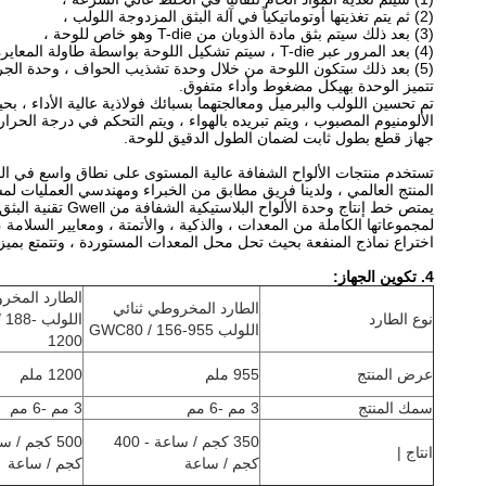
(2) ثم يتم تغذيتها أوتوماتيكياً في آلة البثق المزدوجة اللولب ،
(3) بعد ذلك سيتم بثق مادة الذوبان من T-die وهو خاص للوحة ،
(4) بعد المرور عبر T-die ، سيتم تشكيل اللوحة بواسطة طاولة المعايرة وتبريدها بواسطة أقواس التبريد ،
(5) بعد ذلك ستكون اللوحة من خلال وحدة تشذيب الحواف ، وحدة الجر ، وحدة القطع الأوتوماتيكية ، وحدة الرفع الأوتوماتيكية ، ناقل الأسطوانة ، إلخ.
تتميز الوحدة بهيكل مضغوط وأداء متفوق.
تم تحسين اللولب والبرميل ومعالجتهما بسبائك فولاذية عالية الأداء ، بحي
الألومنيوم المصبوب ، ويتم تبريده بالهواء ، ويتم التحكم في درجة الحر
جهاز قطع بطول ثابت لضمان الطول الدقيق للوحة.
تستخدم منتجات الألواح الشفافة عالية المستوى على نطاق واسع في البصر
المنتج العالمي ، ولدينا فريق مطابق من الخبراء ومهندسي العمليات لم
يمتص خط إنتاج و
لمجموعاتها الكاملة من المعدات ، والذكية ، والأتمتة ، ومعايير السلام
اختراع نماذج المنفعة بحيث تحل محل المعدات المستوردة ، وتتمتع بميز
4. تكوين الجهاز:
الطارد المخر
الطارد المخروطي ثنائي
نوع الطارد
اللولب 8
اللولب GWC80 / 156-955
1200
عرض المنتج
955 ملم
1200 ملم
سمك المنتج
3 مم -6 مم
3 مم -6 مم
350 كجم / ساعة - 400
انتاج |
كجم / ساعة
كجم / ساعة