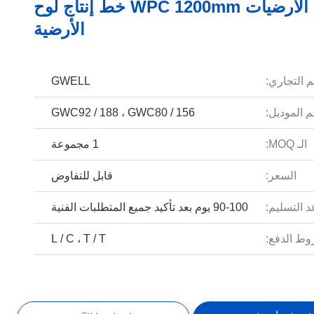
آلة بثق الأرضيات WPC 1200mm خط إنتاج لوح
الأرضية
م التجاري:
GWELL
 الموديل:
GWC92 / 188 ، GWC80 / 156
الـ MOQ:
1 مجموعة
السعر:
قابل للتفاوض
 التسليم:
90-100 يوم بعد تأكيد جميع المتطلبات الفنية
ط الدفع:
L / C ، T / T