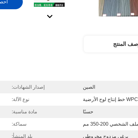
احص
صف المنتج
الصين
إصدار الشهادات:
نوع الآلة:
حسنًا
مادة مناسبة:
سماكة:
برغي مزدوج مخروطي
بلد المنشأ: