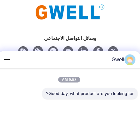
وسائل التواصل الاجتماعي
Gwell
اتصل سريعًا
الهاتف
9:58 AM
86- 159-06224102
Good day, what product are you looking for?
بريد إلكتروني
salem@gwell.cn
العنوان
88# هينغسي RD. Science and Technology INDUSTRY PARK،
مدينة تشينغشيانغ، تايكانغ، مقاطعة سوزو جيانغسو، الصين