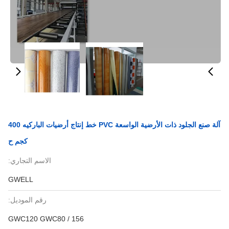
آلة صنع الجلود ذات الأرضية الواسعة PVC خط إنتاج أرضيات الباركيه 400
كجم ح
الاسم التجاري:
GWELL
رقم الموديل:
GWC120 GWC80 / 156