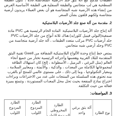
الطبقات مدمج مع آلة بثق جلد الأرضية المتجانسة.عادة ، تكون الطبقة
السطحية هي لب متجانس والطبقة السفلية هي الطبقة الأساسية.الغرض
من إنشاء هذه الأرضية شبه المتجانسة هو أن بعض العملاء يريدون أرضية
متجانسة ولكنهم قلقون بشأن السعر.
2. مقدمة من آلة صنع جلد الأرضيات البلاستيكية
آلة إنتاج جلد الأرضيات البلاستيكية: المادة الخام الرئيسية هي PVC
مادة
صمغية
(البولي فينيل كلورايد)
.هناك ثلاثة أنواع من جلد الأرضيات PVC:
جلد أرضيات PVC مركب متعدد الطبقات ، آلة جلد أرضية متجانسة من
PVC وجلد أرضي شبه متجانس
.
يمتص خط إنتاج وحدة الألواح البلاستيكية الشفافة من Gwell تقنية البثق
المتقدمة للبلاد الغربية وهضمها.وأجزائه الرئيسية تختار من جميع أنحاء
العالم (مثل البرغي ، البرميل ، الأسطوانة ، إلخ).كان استهلاك الطاقة
لمجموعاتها الكاملة من المعدات ، والذكية ، والأتمتة ، ومعايير السلامة ،
ومعيار التكنولوجيا ، وما إلى ذلك ، على مستوى عالمي للمنتج أو بالقرب
منه.تحتوي هذه السلسلة من المنتجات على عدد من الاختراعات وبراءات
اختراع نماذج المنفعة بحيث تحل محل المعدات المستوردة ، وتتمتع بميزة
فعالة من حيث التكلفة.
3. المواصفات:
الطارد
الطارد
الطارد
آلة بثق برغي
المزدوج
المزدوج
المخروطي
نوع الطارد
واحد
اللولب
اللولب
المزدوج اللولب