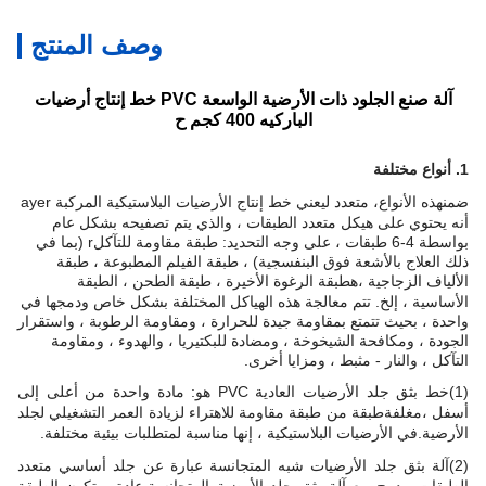
وصف المنتج
آلة صنع الجلود ذات الأرضية الواسعة PVC خط إنتاج أرضيات
الباركيه 400 كجم ح
1. أنواع مختلفة
ضمن
هذه الأنواع
، متعدد ل
يعني خط إنتاج الأرضيات البلاستيكية المركبة ayer
أنه يحتوي على هيكل متعدد الطبقات ، والذي يتم تصفيحه بشكل عام
بواسطة 4-6 طبقات ، على وجه التحديد: طبقة مقاومة للتآكل
r (بما في
ذلك العلاج بالأشعة فوق البنفسجية) ، طبقة الفيلم المطبوعة ، طبقة
الألياف الزجاجية ،
ه
طبقة الرغوة الأخيرة ، طبقة الطحن ، الطبقة
الأساسية ، إلخ. تتم معالجة هذه الهياكل المختلفة بشكل خاص ودمجها في
واحدة ، بحيث تتمتع بمقاومة جيدة للحرارة ، ومقاومة الرطوبة ، واستقرار
الجودة ، ومكافحة الشيخوخة ، ومضادة للبكتيريا ، والهدوء ، ومقاومة
التآكل ، والنار - مثبط ، ومزايا أخرى.
(1)
خط بثق جلد الأرضيات العادية PVC هو: مادة واحدة من أعلى إلى
أسفل ،
مغلفة
طبقة من طبقة مقاومة للاهتراء لزيادة العمر التشغيلي لجلد
الأرضية.في الأرضيات البلاستيكية ، إنها مناسبة لمتطلبات بيئية مختلفة.
(2)
آلة بثق جلد الأرضيات شبه المتجانسة عبارة عن جلد أساسي متعدد