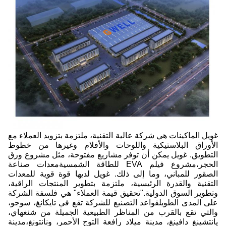
غويل الماكينات هي شركة عالية التقنية، ملتزمة بتزويد العملاء مع
الأوراق البلاستيكية واللوحات والأفلام وغيرها من خطوط
التطويق. غويل يمكن أن توفر مشاريع مفتوحة، مثل مشروع ورق
الحجر،مشروع فيلم EVA للطاقة الشمسيةمعدات صناعة
الصقور للمباني، وما إلى ذلك. غويل لديها قوة قوية للمعدات
التقنية والقدرة الرئيسية، ملتزمة بتطوير المنتجات الراقية،
وتطوير السوق الدولية."تحقيق قيمة العملاء" هي فلسفة الشركة
على المدى الطويلقواعد التصنيع للشركة تقع في تايكانغ، سوجو،
والتي تقع بالقرب من المناظر الطبيعية الجميلة من شنغهاي،
يانتشينغ دافينغ، مدينة ميلاد رافعة التوج الأحمر، ونانتونغ،مدينة