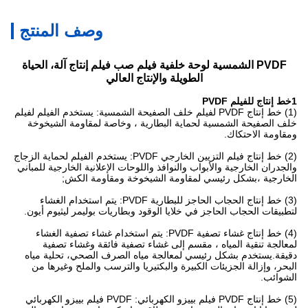
وصف المنتج
PVDF الشمسية لوحة خلفية فيلم صب فيلم إنتاج آلة، الحياة
الطويلة والإنتاج العالي
1خط إنتاج للفيلم PVDF
(1) خط إنتاج PVDF لفيلم خلف الصفيحة الشمسية: يستخدم الفيلم لفيلم
خلف الصفيحة الشمسية لحماية البطارية ، وخاصة لمقاومة الشيخوخة
ومقاومة الاحتكاك.
(2) خط إنتاج فيلم التزيين الخارجي PVDF: يستخدم الفيلم لحماية الزجاج
والجدران الخارجية والأبواب والنوافذ واللوحات الإعلانية الخارجية للمباني
الخارجية ،بشكل رئيسي لمقاومة الشيخوخة ومقاومة الكش;
(3) خط إنتاج الحجاب الحاجز للبطارية PVDF: يتم استخدام الغشاء
لتطبيقات الحجاب الحاجز في خلايا الوقود وبطاريات بوليمر ليثيوم أيون.
(4) خط إنتاج غشاء تصفية PVDF: يتم استخدام غشاء تصفية الغشاء
لمعالجة تنقية المياه ، مقسم إلى غشاء تصفية فائقة وغشاء تصفية
دقيقة.يستخدم بشكل رئيسي لمعالجة مياه الصرف الصحي، تحلية مياه
البحر، وإزالة الجزيئات الكبيرة والبكتيريا والترسب والملح وغيرها من
الشوائب.
(5) خط إنتاج PVDF فيلم بييزو الكهربائي: PVDF فيلم بييزو الكهربائي