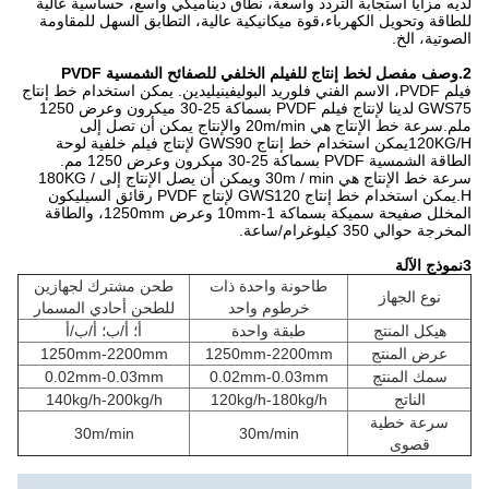
لديه مزايا استجابة التردد واسعة، نطاق ديناميكي واسع، حساسية عالية
للطاقة وتحويل الكهرباء،قوة ميكانيكية عالية، التطابق السهل للمقاومة
الصوتية، الخ.
2.وصف مفصل لخط إنتاج للفيلم الخلفي للصفائح الشمسية PVDF
فيلم PVDF، الاسم الفني فلوريد البوليفينيليدين. يمكن استخدام خط إنتاج
GWS75 لدينا لإنتاج فيلم PVDF بسماكة 25-30 ميكرون وعرض 1250
ملم.سرعة خط الإنتاج هي 20m/min والإنتاج يمكن أن تصل إلى
120KG/Hيمكن استخدام خط إنتاج GWS90 لإنتاج فيلم خلفية لوحة
الطاقة الشمسية PVDF بسماكة 25-30 ميكرون وعرض 1250 مم.
سرعة خط الإنتاج هي 30m / min ويمكن أن يصل الإنتاج إلى 180KG /
H.يمكن استخدام خط إنتاج GWS120 لإنتاج PVDF رقائق السيليكون
المخلل صفيحة سميكة بسماكة 1-10mm وعرض 1250mm، والطاقة
المخرجة حوالي 350 كيلوغرام/ساعة.
3نموذج الآلة
طاحونة واحدة ذات
طحن مشترك لجهازين
نوع الجهاز
خرطوم واحد
للطحن أحادي المسمار
هيكل المنتج
طبقة واحدة
أ؛ أ/ب؛ أ/ب/أ
عرض المنتج
1250mm-2200mm
1250mm-2200mm
سمك المنتج
0.02mm-0.03mm
0.02mm-0.03mm
الناتج
120kg/h-180kg/h
140kg/h-200kg/h
سرعة خطية
30m/min
30m/min
قصوى