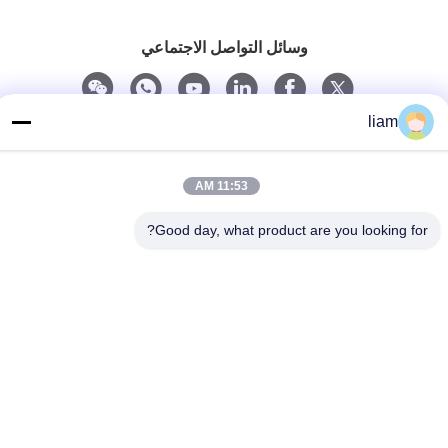
وسائل التواصل الاجتماعي
liam
اتصل سريعًا
الهاتف
11:53 AM
86- 159-06224102
Good day, what product are you looking for?
بريد إلكتروني
salem@gwell.cn
العنوان
88# هينغسي RD. Science and Technology INDUSTRY PARK،
مدينة تشينغشيانغ، تايكانغ، مقاطعة سوزو جيانغسو، الصين
سياسة الخصوصية
|
خريطة الموقع