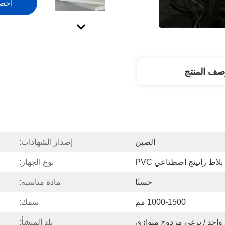
احص
صف المنتج
الصين
إصدار الشهادات:
لاط راتينج اصطناعي PVC
نوع الجهاز:
حسنًا
مادة مناسبة:
1000-1500 مم
سمك:
واحد / برغي مزدوج متوازي
بلد المنشأ: