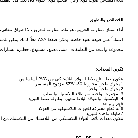
لديه امتصاص صوت قوي وعزل ضجيج قوي، سواء كان ذلك في الطقس القا
الخصائص والتطبيق
:
أداء ممتاز لمقاومة الحريق، هو مادة مقاومة للحريق، لا احتراق تلقائي،
اعتماداً على صيغة تقنية خاصة، يمكن ضغط ASA معاً، لذلك يمكن للمنتج أن يكون مقاوماً للتعرض للجو الخارجي، ولديه أداء عازل حراري جيد،التي يمكن أن توفر بيئة أكثر راحة من البلاط المعدني في الصيف الحار;
مجموعة واسعة من التطبيقات: مبنى مصنع، مستودع، حظيرة السيارات، س
تكوين المعدات
:
يتكون خط إنتاج بلاط الفولاذ البلاستيكي من PVC أساسا من:
1محرك طحن مخروط SZSJ-80 مزدوج المسامير
2محرك طحن واحد
3. مجموعة واحدة من طلاء البلاستيك والصلب
4. البلاستيك والفولاذ البلاط مجهزة بطاولة ضبط التبريد
5جرار واحد
6آلة قطع محترفة للعبوات البلاستيكية من الفولاذ
7طاولة واحدة للتبريد
تتكون معدات بلاط الفولاذ البلاستيكي من البلاستيك من البلاستيك من 