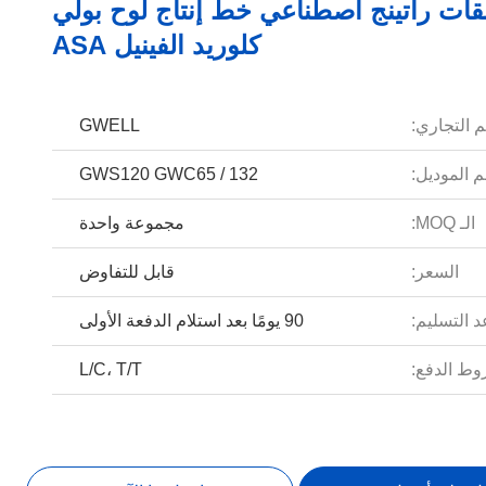
بقات راتينج اصطناعي خط إنتاج لوح بولي
كلوريد الفينيل ASA
م التجاري:
GWELL
 الموديل:
GWS120 GWC65 / 132
الـ MOQ:
مجموعة واحدة
السعر:
قابل للتفاوض
 التسليم:
90 يومًا بعد استلام الدفعة الأولى
ط الدفع:
L/C، T/T