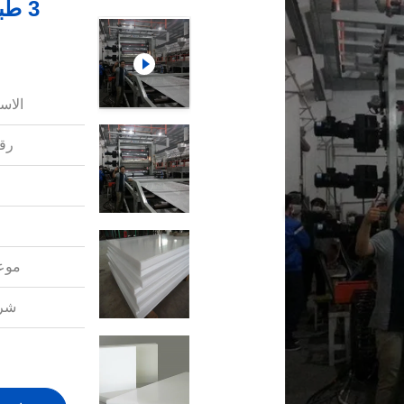
3 ط
الاس
رقم
موعد
شرو