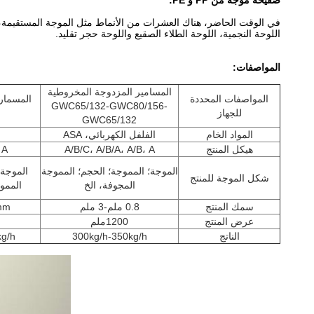
صفيحة موجة من PP و PE:
في الوقت الحاضر، هناك العشرات من الأنماط مثل الموجة المستقيمة، ال
اللوحة النجمية، اللوحة الطلاء الصقيع واللوحة حجر تقليد.
المواصفات:
المسامير المزدوجة المخروطية
المواصفات المحددة
GWC65/132-GWC80/156-
للجهاز
GWC65/132
المواد الخام
الفلفل الكهربائي، ASA
هيكل المنتج
A/B/C، A/B/A، A/B، A
 A
الموجة؛ المموجة؛ الحجم؛ المموجة
الموجة؛
شكل الموجة للمنتج
المجوفة، الخ
الممو
سمك المنتج
0.8 ملم-3 ملم
mm
عرض المنتج
1200ملم
الناتج
300kg/h-350kg/h
kg/h