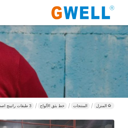
المنزل
المنتجات
خط بثق الألواح
3 طبقات راتينج اصطناعي خط إنتاج لوح بولي كلوريد الفينيل ASA