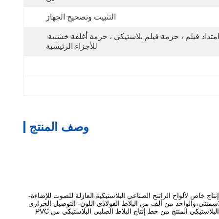
التثبيت وتصحيح الجهاز
امتداد فيلم ، حزمة فيلم بلاستيكي ، حزمة أغلفة خشبية 
للأجزاء الرئيسية
وصف المنتج
تاج خاص لألواح الراتنج الصناعي البلاستيكية العازلة للصوت للإضاءة-
اسمنتي،والواحد من ألف من البلاط الفولاذي اللون- التوصيل الحراري
للبلاط البلاستيكي الفولاذي حوالي 0.5/mk. في غياب طبقة عزل خارجية ، لا يزال تأثير العزل الحراري للبلاط البلاستيكي الفولاذي جيدًا ،والبلاط الصلب البلاستيكي المنتج من خط إنتاج البلاط الصلبي البلاستيكي من PVC