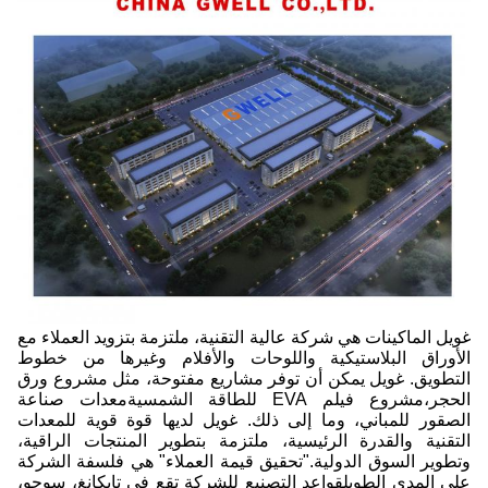
غويل الماكينات هي شركة عالية التقنية، ملتزمة بتزويد العملاء مع
الأوراق البلاستيكية واللوحات والأفلام وغيرها من خطوط
التطويق. غويل يمكن أن توفر مشاريع مفتوحة، مثل مشروع ورق
الحجر،مشروع فيلم EVA للطاقة الشمسيةمعدات صناعة
الصقور للمباني، وما إلى ذلك. غويل لديها قوة قوية للمعدات
التقنية والقدرة الرئيسية، ملتزمة بتطوير المنتجات الراقية،
وتطوير السوق الدولية."تحقيق قيمة العملاء" هي فلسفة الشركة
على المدى الطويلقواعد التصنيع للشركة تقع في تايكانغ، سوجو،