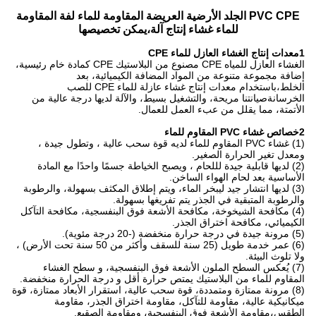
PVC CPE الجلد الأرضية العريضة المقاومة للماء لفة المقاومة
للماء غشاء إنتاج آلة،يمكن تخصيصها
1معدات إنتاج الغشاء العازل للماء CPE
الغشاء العازل للمياه CPE مصنوع من البلاستيك CPE كمادة خام رئيسية،
إضافة مجموعة متنوعة من المواد المضافة الكيميائية، بعد
الخلط،باستخدام معدات إنتاج غشاء عازلة للماء CPE للصب
الخرسانةصيانتنا مريحة، والتشغيل بسيط، والآلة لديها درجة عالية من
الأتمتة، مما يقلل من عبء العمل للعمال.
2خصائص غشاء PVC المقاوم للماء
(1) غشاء PVC المقاوم للماء لديه قوة سحب عالية ، وتطول جيدة ،
ومعدل تغير الحرارة الصغير.
(2) لديها قابلية جيدة لللحام ، ويصبح الخياطة جسمًا واحدًا مع المادة
الأساسية بعد لحام الهواء الساخن.
(3) لديها انتشار جيد ليبخر الماء، ويتم إطلاق المكثف بسهولة، والرطوبة
والرطوبة المتبقية في الجذر يتم تفريغها بسهولة.
(4) مكافحة الشيخوخة، مكافحة الأشعة فوق البنفسجية، مكافحة التآكل
الكيميائي، مكافحة اختراق الجذر.
(5) مرونة جيدة في درجة حرارة منخفضة (-20 درجة مئوية).
(6) عمر خدمة طويل (25 سنة للسقف وأكثر من 50 سنة تحت الأرض) ،
ولا تلوث البيئة.
(7) يُعكس السطح الملون الأشعة فوق البنفسجية، و سطح الغشاء
المقاوم للماء من البلاستيك يمتص حرارة أقل و درجة الحرارة منخفضة.
(8) مرونة ممتازة ومتمددة، قوة سحب عالية، استقرار الأبعاد ممتازة، قوة
ميكانيكية عالية، مقاومة للتآكل، مقاومة اختراق الجذر، مقاومة
الطقس،مقاومة الأشعة فوق البنفسجية، ومقاومة الصقيع.