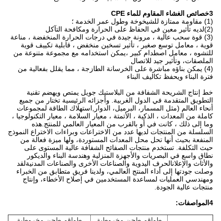
3خصائص الغشاء المقاوم للماء CPE
(1) مقاومة ممتازة للشيخوخة وطول عمر الخدمة ؛
(2)لديه تأثير معين في الحفاظ على الحرارة ومكافحة التآكل
(3) قوة سحب عالية ، مرونة جيدة في درجات الحرارة المنخفضة ، مناعة
قوية ، معامل توسع صغير ، تأثير تسخين منخفض ، قابلية تكييف قوية
للتشوه ، معامل اصطدام كبير ،يمكن استخدامه مع مجموعة متنوعة من
الملصقات، وتأثير جيد للاتصال
(4) يمكن بناؤه مباشرة على الخرسانة الطازجة ، مما يقلل بفعالية من
فترة البناء ويحفظ تكاليف البناء
خط إنتاج الشريحة الشفافة من البلاستيك جويل يمتص ويهضم تقنية
التطويق المتقدمة في الدول الغربية. وأجزائه الرئيسية تختار من جميع
أنحاء العالم (مثل المسمار، البرميل، الدوار,استهلاك الطاقة لمجموعات
كاملة من المعدات ، الذكية ، الأتمتة ، معيار السلامة ، معيار التكنولوجيا ،
وما إلى ذلك ، كانت في أو بالقرب من المعيار العالمي للمنتج.هذه
السلسلة من المنتجات لديها عدد من الاختراعات وبراءات الاختراع النموذج
المنفعة بحيث أنها تحل محل المعدات المستوردة، ولها ميزة فعالة من
حيث التكلفة. تستخدم منتجات الصفائح الشفافة عالية المستوى على
نطاق واسع في البصريات والأجهزة المنزلية وهندسة البناء والديكور
والأثاث والإعلانالحرف اليدوية والصناعات الأخرى والصناعات المدنيةلقد
وصلت جودتها إلى أداء المنتج العالمي، ولدينا فريق متطابق من الخبراء
ومهندسي العمليات لمساعدة المستخدمين في إصلاح الأخطاء، وإنتاج
منتجات عالية الجودة.
4المواصفات:
طواقم طحن مخروطية
طواقم طحن مخروطية