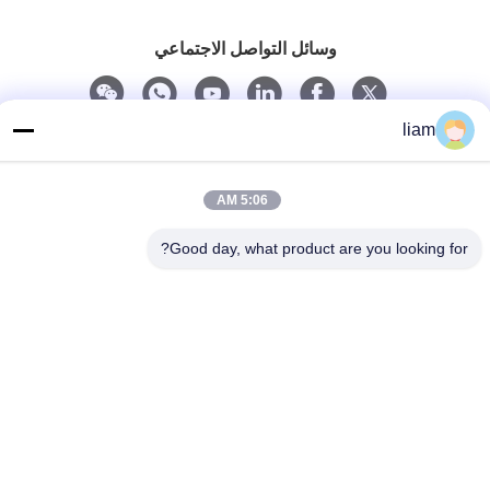
وسائل التواصل الاجتماعي
liam
اتصل سريعًا
الهاتف
5:06 AM
86- 159-06224102
Good day, what product are you looking for?
بريد إلكتروني
salem@gwell.cn
العنوان
88# هينغسي RD. Science and Technology INDUSTRY PARK،
مدينة تشينغشيانغ، تايكانغ، مقاطعة سوزو جيانغسو، الصين
سياسة الخصوصية
|
خريطة الموقع
الصين جيدة الجودة خط بثق الصفيحة البلاستيكية المورد. حقوق الطبع