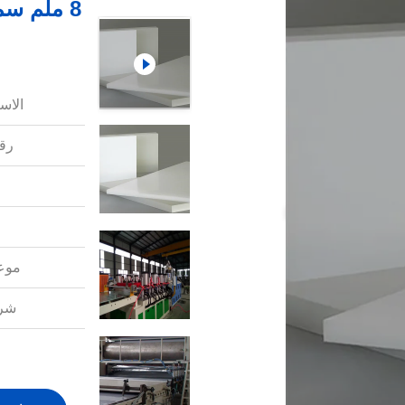
الاس
رقم
موعد
شرو