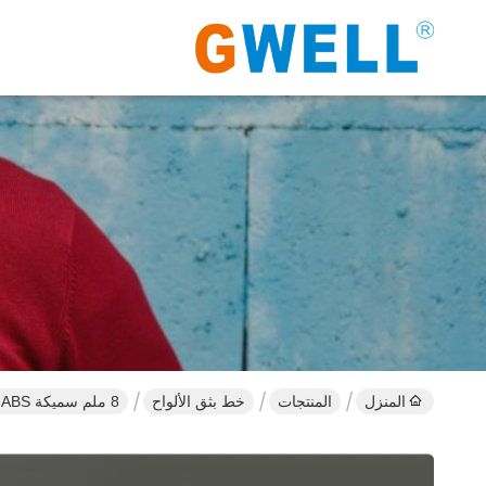
المنزل
المنتجات
خط بثق الألواح
8 ملم سميكة PMMA ABS صفيحة طحن المسمار الواحد / الموازية المسمار مزدوج