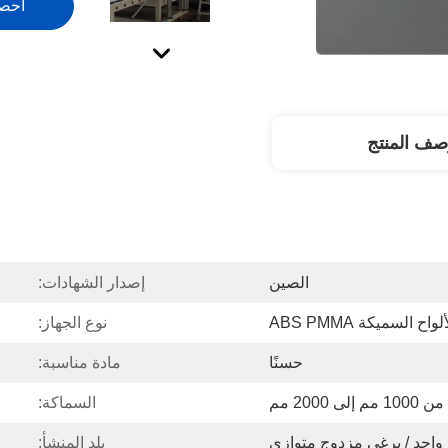
احص
صف المنتج
الصين
إصدار الشهادات:
اح السميكة ABS PMMA
نوع الجهاز:
حسنًا
مادة مناسبة:
من 1000 مم إلى 2000 مم
السماكة:
واحد / برغي مزدوج متوازي
بلد المنشأ: