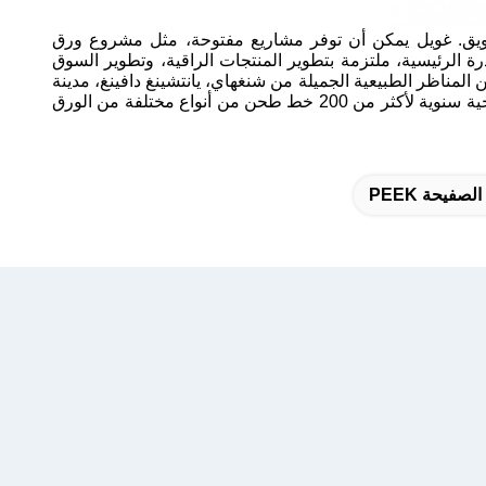
لتطويق. غويل يمكن أن توفر مشاريع مفتوحة، مثل مشروع ورق
ة والقدرة الرئيسية، ملتزمة بتطوير المنتجات الراقية، وتطوير السوق
المناظر الطبيعية الجميلة من شنغهاي، يانتشينغ دافينغ، مدينة
ميلاد رافعة التوج الأحمر، ونانتونغ،مدينة تربية وطول العمر في الصينتغطي مساحة إجمالية حوالي 150،000 متر مربع. لديها قدرة إنتاجية سنوية لأكثر من 200 خط طحن من أنواع مختلفة من الورق
صفيحة PEEK