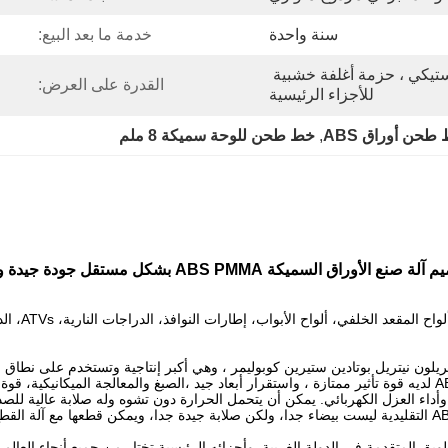
سنة واحدة
خدمة ما بعد البيع:
امتداد فيلم ، حزمة فيلم بلاستيكي ، حزمة أغلفة خشبية 
القدرة على العرض:
للأجزاء الرئيسية
طحن أوراق ABS
, 
خط طحن للوحة سميكة 8 ملم
الأوراق السميكة ABS PMMA بشكل مستقل جودة جيدة وسعر جيد
أبواب، إطارات النوافذ، الدراجات النارية، ATVs، الدراجات البخارية، غلاف الضوء سيارة الغولف.
خصائص ميكانيكية ممتازة من التوازن الصلب والصلب والصلب. لوح ABS لديه قوة تأثير ممتازة ، واستقرار أبعاد جيد ،ا
أداء العزل الكهربائي. يمكن أن يتحمل الحرارة دون تشوه وله صلابة عالية لل
ق المتقدمة في الدولة الغربية. وأجزائه الرئيسية تختار من جميع أنحاء العالم