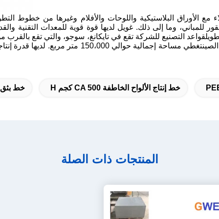
ملاء مع الأوراق البلاستيكية واللوحات والأفلام وغيرها من خطوط ا
ات صناعة الصقور للمباني، وما إلى ذلك. غويل لديها قوة قوية للمعدات التقني
يلقواعد التصنيع للشركة تقع في تايكانغ، سوجو، والتي تقع بالقرب من 
خط إنتاج الألواح الخاطفة CA 500 كجم H
خط بثق ال
المنتجات ذات الصلة