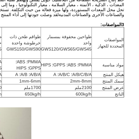
المعدات ، الذكية ، الأتمتة ، معيار السلامة ، معيار التكنولوجيا ، وما 
تحل محل المعدات المستوردة، ولها ميزة فعالة من حيث التكلفة. تستخدم
والصناعات الأخرى والصناعات المدنيةلقد وصلت جودتها إلى أداء المنتج
3المواصفات:
طواحين محفوفة بمسمار
طواقم طحن ذات
ط
المواصفات
واحد
خرطوشة واحدة
خ
المحددة للجهاز
5
GWS150/GWS90
GWS120/GWS65/GWS45
PMMA؛ ABS؛
مواد مناسبة
PMMA؛ ABS؛ GPPS؛ HIPS
GPPS؛ HIPS
S
هيكل المنتج
A/B/C/B/A؛ A/B/C؛ A
A/B/A؛ A/B؛ A
/A
سمك المنتج
2mm-8mm
1mm-6mm
m
عرض المنتج
2100ملم
1700ملم
00
الناتج
600kg/h
650kg/h
h