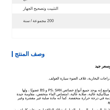
التثبيت وتصحيح الجهاز
200 مجموعة / سنة
وصف المنتج
لوحة ABS هي مادة جديدة في صناعة الألواح. اسمه الكامل هو لوحة أكريلون نيتريل بوتادين ستيرين كوبوليمر ، وهي أكبر إنتاجية وتستخدم على نطاق واسع.إنه يوحد جميع أنواع خصائص PS، SAN و BS عضويًا ، ولها
لصبغ والمعالجة الميكانيكية، قوة ميكانيكية عالية، صلابة عالية، امتصاص الماء منخفض، مقاومة جيدة
صدمة في درجة حرارة منخفضة. كما أنه مادة صلبة غير مقشرة وغير
 (مثل المسمار، البرميل، الدوار,استهلاك الطاقة لمجموعات كاملة من