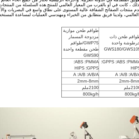
إلى ذلك ، كانت في أو بالقرب من المعيار العالمي للمنتج.هذه السلسلة من المنتجات
 منتجات الصفائح الشفافة عالية المستوى على نطاق واسع في البصريات والأجهزة 
 العالمي، ولدينا فريق متطابق من الخبراء ومهندسي العمليات لمساعدة المستخدم
طواقم طحن موازية
واقم طحن ذات
مزدوجة المسمار
رطوشة واحدة
GWP75/طواقم
GWS180/GWS10
طحن مقطعة واحدة
GWS90
PMMA؛ ABS؛ GPPS؛
PMMA؛ ABS؛
HIP
GPPS؛ HIPS
A/B؛ A/B؛ A
A/B/A؛ A/B؛ A
2mm-8mm
2mm-8m
21ملم
2100ملم
800kg/h
800kg/