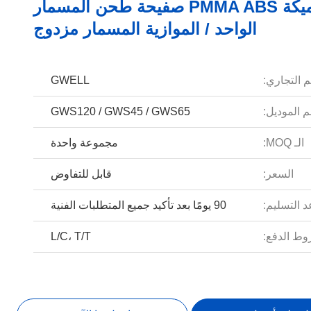
8 ملم سميكة PMMA ABS صفيحة طحن المسمار
الواحد / الموازية المسمار مزدوج
م التجاري:
GWELL
 الموديل:
GWS120 / GWS45 / GWS65
الـ MOQ:
مجموعة واحدة
السعر:
قابل للتفاوض
 التسليم:
90 يومًا بعد تأكيد جميع المتطلبات الفنية
ط الدفع:
L/C، T/T