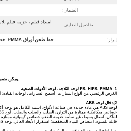
الضمان:
تفاصيل التغليف:
إبراز:
خط طحن أوراق PMMA
, 
خط 
يمكن تصميم آلة صنع 
1. PS، HIPS، PMMA لوحة الثلاجة، لوحة الأدوات الصحية
الغرض الرئيسي من ألواح السيارات: أسطح السيارات، لوحات القيادة؛ ألواح المقعد الخلفي، ألواح ال
2إدخال لوحة ABS
للتآكل، اتصال بسيط، غير سامة عديمة الطعم،خصائص كيميائية ممتازة و
قابلة للتشوه. امتصاص المياه المنخفضة؛ استقرار الأبعاد العالي.لوحة ABS التقليدية ليست بيضاء جدا، ولكن صلابة جيدة جدا، ويمكن قطعها مع آلة القطع.
خط إنتاج الشريحة الشفافة من البلاستيك جويل يمتص ويهضم تقنية التطوي