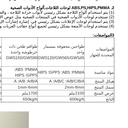
2. ABS,PS,HIPS,PMMA لوحات الثلاجات,ألواح الأدوات الصحية
(1) يتم استخدام ألواح الثلاجة بشكل رئيسي لأبواب خزانة الثلاجة ، والطلاء ، والدرج ، وصناديق الصرف ، وموزعات المياه ، وما إلى ذلك.
(2) تستخدم لوحات الأدوات الصحية في المنتجات الصحية مثل حوض الاستحمام وغرف الاستحمام وغرف الاستحمام.
(3) يتم استخدام لوحات الإعلانات بشكل رئيسي في: إشارة إشارات الإرشاد، إشارات الصدر، إشارات ميكانيكية، تزيين الإعلانات، تزيين الداخلية، إلخ.
(4) تستخدم لوحات الأمتعة بشكل رئيسي لجميع أنواع حقائب العربات والحقائب وأكياس الترفيه وغيرها من الأمتعة.
3المواصفات:
طواحين محفوفة بمسمار
طواقم طحن ذات
ط
المواصفات
واحد
خرطوشة واحدة
خ
المحددة للجهاز
5
GWS150/GWS90
GWS120/GWS65/GWS45
PMMA؛ ABS؛
مواد مناسبة
PMMA؛ ABS؛ GPPS؛ HIPS
GPPS؛ HIPS
S
هيكل المنتج
A/B/C/B/A؛ A/B/C؛ A
A/B/A؛ A/B؛ A
/A
سمك المنتج
2mm-8mm
1mm-6mm
m
عرض المنتج
2100ملم
1700ملم
00
الناتج
600kg/h
650kg/h
h