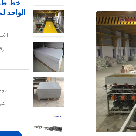
خط طحن
الواحد ل
الاس
رقم
موعد
شرو