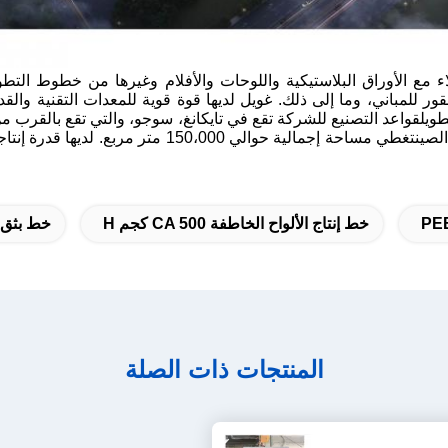
ملاء مع الأوراق البلاستيكية واللوحات والأفلام وغيرها من خطوط ا
ات صناعة الصقور للمباني، وما إلى ذلك. غويل لديها قوة قوية للمعدات التقني
يلقواعد التصنيع للشركة تقع في تايكانغ، سوجو، والتي تقع بالقرب من 
خط إنتاج الألواح الخاطفة CA 500 كجم H
خط بثق ال
المنتجات ذات الصلة