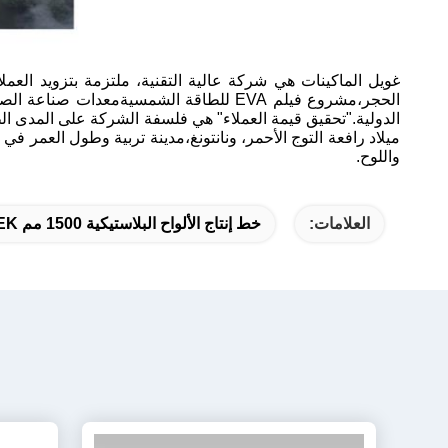
غويل الماكينات هي شركة عالية التقنية، ملتزمة بتزويد الع
الحجر،مشروع فيلم EVA للطاقة الشمسيةمعد
الدولية."تحقيق قيمة العملاء" هي فلسفة الشركة على المدى الطو
واللوح.
العلامات:
خط إنتاج الألواح البلاستيكية 1500 مم PEEK