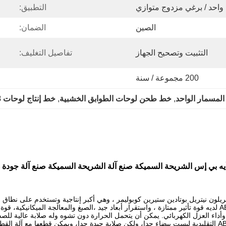
واحد / برغي مزدوج متوازي
التطبيق:
الصين
الضمان:
التثبيت وتصحيح الجهاز
تفاصيل التغليف:
200 مجموعة / سنة
مسمار الواحد
, 
خط طحن لوحات الطوابق الخشبية
, 
خط إنتاج لوحات 8 ملم WPC
ه بي إس الشريحة السميكة صنع آلة الشريحة السميكة صنع آلة جودة 
خصائص ميكانيكية ممتازة من التوازن الصلب والصلب والصلب. لوح ABS لديه قوة تأثير ممتازة ، واستقرار أبعاد جيد ،ا
أداء العزل الكهربائي. يمكن أن يتحمل الحرارة دون تشوه وله صلابة عالية لل