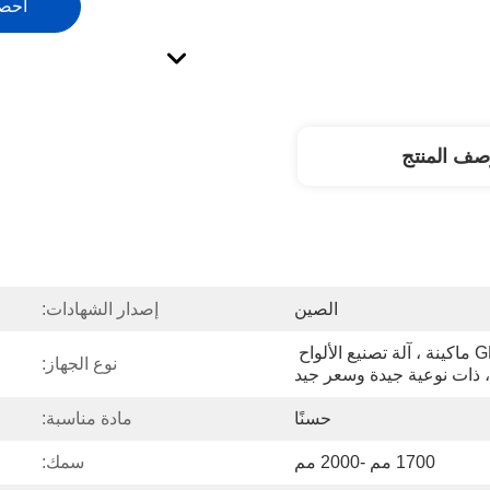
احص
صف المنتج
الصين
إصدار الشهادات:
ورقة سميكة GPPS ABS ماكينة ، آلة تصنيع الألواح 
نوع الجهاز:
 ذات نوعية جيدة وسعر جيد
حسنًا
مادة مناسبة:
1700 مم -2000 مم
سمك: