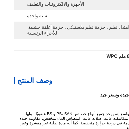
الأجهزة والالكترونيات والتغليف
سنة واحدة
امتداد فيلم ، حزمة فيلم بلاستيكي ، حزمة أغلفة خشبية 
للأجزاء الرئيسية
وصف المنتج
جيدة وسعر جيد
لوحة ABS هي مادة جديدة في صناعة الألواح. اسمه الكامل هو لوحة أكريلون نيتريل بوتادين ستيرين كوبوليمر ، وهي أكبر إنتاجية وتستخدم على نطاق واسع.إنه يوحد جميع أنواع خصائص PS، SAN و BS عضويًا ، ولها
لصبغ والمعالجة الميكانيكية، قوة ميكانيكية عالية، صلابة عالية، امتصاص الماء منخفض، مقاومة جيدة
صدمة في درجة حرارة منخفضة. كما أنه مادة صلبة غير مقشرة وغير