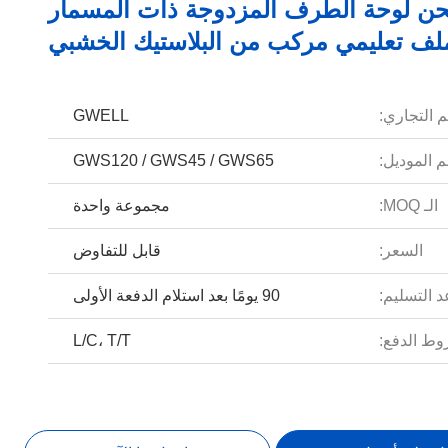
 لوحة الطرف المزدوجة ذات المسمار
ملف تعليمي مركب من البلاستيك الخشبي
م التجاري:
GWELL
 الموديل:
GWS120 / GWS45 / GWS65
الـ MOQ:
مجموعة واحدة
السعر:
قابل للتفاوض
 التسليم:
90 يومًا بعد استلام الدفعة الأولى
ط الدفع:
L/C، T/T