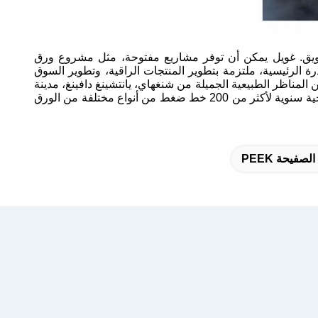
لتطويق. غويل يمكن أن توفر مشاريع مفتوحة، مثل مشروع ورق
ة والقدرة الرئيسية، ملتزمة بتطوير المنتجات الراقية، وتطوير السوق
المناظر الطبيعية الجميلة من شنغهاي، يانتشينغ دافينغ، مدينة
ميلاد رافعة التوج الأحمر، ونانتونغ،مدينة تربية وطول العمر في الصينتغطي مساحة إجمالية حوالي 150،000 متر مربع. لديها قدرة إنتاجية سنوية لأكثر من 200 خط ضغط من أنواع مختلفة من الورق
صفيحة PEEK