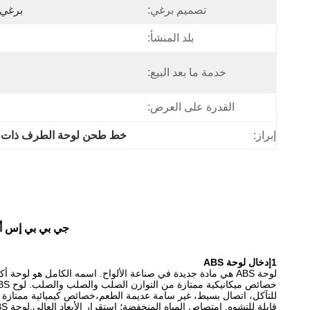
تصميم برغي:
برغي 
بلد المنشأ:
خدمة ما بعد البيع:
القدرة على العرض:
إبراز:
خط طحن لوحة الطرف ذات ال
جي بي بي إس أي
1إدخال لوحة ABS
للتآكل، اتصال بسيط، غير سامة عديمة الطعم،خصائص كيميائية ممتازة و
قابلة للتشوه. امتصاص المياه المنخفضة؛ استقرار الأبعاد العالي.لوحة ABS التقليدية ليست بيضاء جدا، ولكن صلابة جيدة جدا، ويمكن قطعها مع آلة القطع.