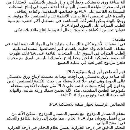
آلة طباعة ورق بلاستيكي وخط إنتاج ورق بليستر بلاستيكي، الاستفادة من
قدرات محرك طباعة المسمار التوأم،قد أحدثت ثورة في إنتاج المنتجات
المستدامة القائمة على PLAمع خصائصها المتقدمة، وكفاءة الطاقة،
والقدرة على تخصيص الإنتاج، هذه الأنظمة تقدم للمصنعين حلًا موثوق به
ووعيًا بالبيئة.يمكن للشركات المساهمة في مستقبل أكثر خضرة مع تلبية
الطلب المتزايد على السوق لمواد PLA.
عنوان: تحسين الكفاءة والجودة: إدخال آلة وخط إنتاج طلاء بلاستيكي
مقدمة:
في السنوات الأخيرة كان هناك طلب متزايد على المواد الصديقة للبيئة في
مختلف الصناعات.وقد حظيت باهتمام كبير لخصائصها المستدامةلتلبية
الطلب المتزايد في السوق على المنتجات القائمة على PLA،لقد ظهرت
آلة طبقة بلاستيكية للطحن وخط إنتاج بلاستيك البليستر للورق مع محرك
طحن مزدوج كغير لعبة في عملية التصنيع.
فهم آلة طحن أوراق بلاستيكية PLA:
آلة طباعة ورق بلاستيكي هي أحدث معدات مصممة لإنتاج ورق بلاستيكي
عالي الجودة.وهي توفر حلًا فعالًا وفعالًا من حيث التكلفة للمصنعين الذين
يهدفون إلى إنتاج منتجات قائمة على PLA مثل عبوات الأغذيةباستخدام
تكنولوجيا الطحن المتقدمة، هذه الآلة تضمن سمك ورقة مثالية، والنهاية
السطحية الناعمة وتوزيع مواد PLA ثابتة.
الخصائص الرئيسية لجهاز طبقة بلاستيكية PLA:
محفز المسمار المزدوج: مع تصميم المسمار المزدوج ، تمكن الآلة من
مزج أفضل وذوبان مواد PLA الخام ، مما يؤدي إلى زيادة التكافؤ والتحكم
في المنتج النهائي.
التحكم الدقيق في درجة الحرارة: يضمن نظام التحكم في درجة الحرارة