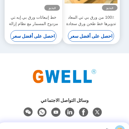
فيديو
فيديو
100٪ من ورق بي تي المعاد
خط إنبعاثات ورق بي.إيه.تي
تدويرها خط طحن ورق سجادة
مزدوج المسمار مع نظام إزالة
زرع ، واحد / المسامح المسمار
الغازات لإنتاج سعة عالية لا
احصل على أفضل سعر
احصل على أفضل سعر
عزم دوران عالية سعة عالية
حاجة إلى تجفيف أو تبلور
وسائل التواصل الاجتماعي
اتصل سريعًا