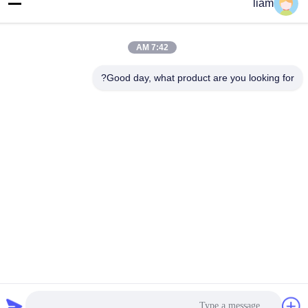
liam
الهاتف
86- 159-06224102
7:42 AM
بريد إلكتروني
Good day, what product are you looking for?
salem@gwell.cn
العنوان
88# هينغسي RD. Science and Technology INDUSTRY PARK،
مدينة تشينغشيانغ، تايكانغ، مقاطعة سوزو جيانغسو، الصين
سياسة الخصوصية
|
خريطة الموقع
الصين جيدة الجودة خط بثق الصفيحة البلاستيكية المورد. حقوق الطبع
والنشر © 2021-2026 China Gwell Co., Ltd . الجميع الحقوق محفوظة.