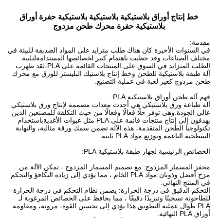
خط إنتاج أوراق بلاستيكية بلاستيكية بلاستيكية حفرة أوراق
بلاستيكية حفرة محرك طحن مزدوج
مقدمة:
في السنوات الأخيرة كان هناك طلب متزايد على المواد الصديقة للبيئة في
مختلف الصناعات.وقد حظيت باهتمام كبير لخصائصها المستدامةلتلبية
الطلب المتزايد في السوق على المنتجات القائمة على PLA،لقد ظهرت
آلة طبقة بلاستيكية للطحن وخط إنتاج بلاستيك البليستر للورق مع محرك
طحن مزدوج كغير لعبة في عملية التصنيع.
فهم آلة طحن أوراق بلاستيكية PLA:
آلة طباعة ورق بلاستيكي هي أحدث معدات مصممة لإنتاج ورق بلاستيكي
عالي الجودة.وهي توفر حلًا فعالًا وفعالًا من حيث التكلفة للمصنعين الذين
يهدفون إلى إنتاج منتجات قائمة على PLA مثل عبوات الأغذيةباستخدام
تكنولوجيا الطحن المتقدمة، هذه الآلة تضمن سمك ورقة مثالية، والنهاية
السطحية الناعمة وتوزيع مواد PLA ثابتة.
الخصائص الرئيسية لجهاز طبقة بلاستيكية PLA:
محفز المسمار المزدوج: مع تصميم المسمار المزدوج ، تمكن الآلة من
مزج أفضل وذوبان مواد PLA الخام ، مما يؤدي إلى زيادة التكافؤ والتحكم
في المنتج النهائي.
التحكم الدقيق في درجة الحرارة: يضمن نظام التحكم في درجة الحرارة
للطاحونة تسخينًا وتبريدًا دقيقًا ، مما يحافظ على الخصائص المرغوبة لـ
PLA طوال عملية التطويق.هذا يؤدي إلى تحسين القوة، مرونة، ومقاومة
أوراق PLA النهائية.