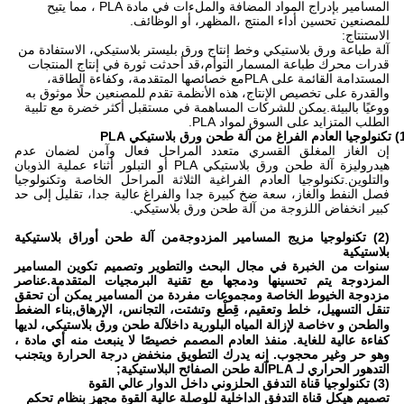
المسامير بإدراج المواد المضافة والملءات في مادة PLA ، مما يتيح
للمصنعين تحسين أداء المنتج ،المظهر، أو الوظائف.
الاستنتاج:
آلة طباعة ورق بلاستيكي وخط إنتاج ورق بليستر بلاستيكي، الاستفادة من
قدرات محرك طباعة المسمار التوأم،قد أحدثت ثورة في إنتاج المنتجات
المستدامة القائمة على PLAمع خصائصها المتقدمة، وكفاءة الطاقة،
والقدرة على تخصيص الإنتاج، هذه الأنظمة تقدم للمصنعين حلًا موثوق به
ووعيًا بالبيئة.يمكن للشركات المساهمة في مستقبل أكثر خضرة مع تلبية
الطلب المتزايد على السوق لمواد PLA.
إن الغاز المغلق القسري متعدد المراحل فعال وآمن لضمان عدم
هيدروليزة آلة طحن ورق بلاستيكي PLA أو التبلور أثناء عملية الذوبان
والتلوين.تكنولوجيا العادم الفراغية الثلاثة المراحل الخاصة وتكنولوجيا
فصل النفط والغاز، سعة ضخ كبيرة جدا والفراغ عالية جدا، تقليل إلى حد
كبير انخفاض اللزوجة من آلة طحن ورق بلاستيكي.
(2) تكنولوجيا مزيج المسامير المزدوجة
من آلة طحن أوراق بلاستيكية
بلاستيكية
سنوات من الخبرة في مجال البحث والتطوير وتصميم تكوين المسامير
المزدوجة يتم تحسينها ودمجها مع تقنية البرمجيات المتقدمة.عناصر
مزدوجة الخيوط الخاصة ومجموعات مفردة من المسامير يمكن أن تحقق
تنقل التسهيل، خلط وتعقيم، قِطْع وتشتت، التجانس، الإرهاق
,
بناء الضغط
والطحن
و v
خاصة لإزالة المياه البلورية داخل
آلة طحن ورق بلاستيكي
، لديها
كفاءة عالية للغاية. منفذ العادم المصمم خصيصًا لا ينبعث منه أي مادة ،
وهو حر وغير محجوب. إنه يدرك التطويق منخفض درجة الحرارة ويتجنب
التدهور الحراري لـ PLA
آلة طحن الصفائح البلاستيكية
;
(3) تكنولوجيا قناة التدفق الحلزوني داخل الدوار عالي القوة
تصميم هيكل قناة التدفق الداخلية للوصلة عالية القوة مجهز بنظام تحكم