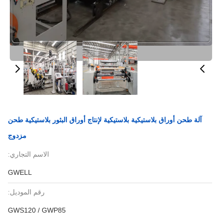
آلة طحن أوراق بلاستيكية بلاستيكية لإنتاج أوراق البثور بلاستيكية طحن
مزدوج
الاسم التجاري:
GWELL
رقم الموديل:
GWS120 / GWP85