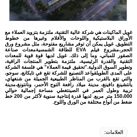
غويل الماكينات هي شركة عالية التقنية، ملتزمة بتزويد العملاء مع
الأوراق البلاستيكية واللوحات والأفلام وغيرها من خطوط
التطويق. غويل يمكن أن توفر مشاريع مفتوحة، مثل مشروع ورق
الحجر،مشروع فيلم EVA للطاقة الشمسيةمعدات صناعة
الصقور للمباني، وما إلى ذلك. غويل لديها قوة قوية للمعدات
التقنية والقدرة الرئيسية، ملتزمة بتطوير المنتجات الراقية،
وتطوير السوق الدولية."تحقيق قيمة العملاء" هي فلسفة الشركة
على المدى الطويلقواعد التصنيع للشركة تقع في تايكانغ، سوجو،
والتي تقع بالقرب من المناظر الطبيعية الجميلة من شنغهاي،
يانتشينغ دافينغ، مدينة ميلاد رافعة التوج الأحمر، ونانتونغ،مدينة
تربية وطول العمر في الصينتغطي مساحة إجمالية حوالي
150،000 متر مربع. لديها قدرة إنتاجية سنوية لأكثر من 200 خط
ضغط من أنواع مختلفة من الورق واللوح.
العلامات: