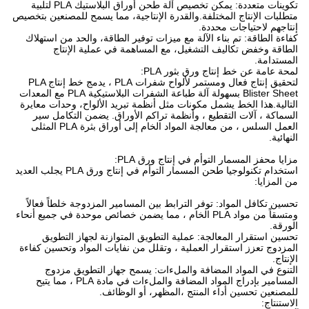
تكوينات متعددة: يمكن تخصيص آلة طحن أوراق البلاستيك PLA لتلبية
متطلبات الإنتاج المختلفة.والقدرة الإنتاجية، مما يسمح للمصنعين بتخصيص
إنتاجهم لاحتياجات محددة.
كفاءة الطاقة: تم بناء الآلة مع ميزات توفير الطاقة، والحد من استهلاك
الطاقة وخفض تكاليف التشغيل، مع المساهمة في عملية الإنتاج
المستدامة.
لمحة عامة عن خط إنتاج ورق بثور PLA:
لتحقيق إنتاج فعال ومستمر لألواح شفرات PLA ، يدمج خط إنتاج PLA
Blister Sheet بسهولة آلة طباعة الشفرات البلاستيكية PLA مع المعدات
التالية.هذا الخط يشمل مكونات مثل أنظمة تبريد الألواح، وحدات معايرة
السماكة ، آلات التقطيع ، وأنظمة تراكم الأوراق. يضمن التكامل سير
العمل السلس ، من معالجة المواد الخام إلى أوراق بثرة PLA المثلى
النهائية.
مزايا محفز المسمار التوأم في إنتاج ورق PLA:
استخدام تكنولوجيا طحن المسمار التوأم في إنتاج ورق PLA يجلب العديد
من المزايا:
تحسين تكافل المواد: توفر الترابط بين المسامير المزدوجة خلطاً فعالاً
ومتسقاً من مواد PLA الخام ، مما يضمن خصائص موحدة في جميع أنحاء
الورقة.
تحسين استقرار المعالجة: عملية التطويق المتوازنة لجهاز التطويق
المزدوج تعزز استقرار العملية ، وتقلل من نفايات المواد وتحسين كفاءة
الإنتاج.
التنوع في المواد المضافة والملءات: يسمح جهاز التطويق مزدوج
المسامير بإدراج المواد المضافة والملءات في مادة PLA ، مما يتيح
للمصنعين تحسين أداء المنتج ،المظهر، أو الوظائف.
الاستنتاج: