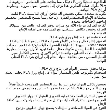
للطاحونة تسخينًا وتبريدًا دقيقًا ، مما يحافظ على الخصائص المرغوبة لـ
PLA طوال عملية التطويق.هذا يؤدي إلى تحسين القوة، مرونة، ومقاومة
أوراق PLA النهائية.
تكوينات متعددة: يمكن تخصيص آلة طحن أوراق البلاستيك PLA لتلبية
متطلبات الإنتاج المختلفة.والقدرة الإنتاجية، مما يسمح للمصنعين بتخصيص
إنتاجهم لاحتياجات محددة.
كفاءة الطاقة: تم بناء الآلة مع ميزات توفير الطاقة، والحد من استهلاك
الطاقة وخفض تكاليف التشغيل، مع المساهمة في عملية الإنتاج
المستدامة.
لمحة عامة عن خط إنتاج ورق بثور PLA:
لتحقيق إنتاج فعال ومستمر لألواح شفرات PLA ، يدمج خط إنتاج PLA
Blister Sheet بسهولة آلة طباعة الشفرات البلاستيكية PLA مع المعدات
التالية.هذا الخط يشمل مكونات مثل أنظمة تبريد الألواح، وحدات معايرة
السماكة ، آلات التقطيع ، وأنظمة تراكم الأوراق. يضمن التكامل سير
العمل السلس ، من معالجة المواد الخام إلى أوراق بثرة PLA المثلى
النهائية.
مزايا محفز المسمار التوأم في إنتاج ورق PLA:
استخدام تكنولوجيا طحن المسمار التوأم في إنتاج ورق PLA يجلب العديد
من المزايا:
تحسين تكافل المواد: توفر الترابط بين المسامير المزدوجة خلطاً فعالاً
ومتسقاً من مواد PLA الخام ، مما يضمن خصائص موحدة في جميع أنحاء
الورقة.
تحسين استقرار المعالجة: عملية التطويق المتوازنة لجهاز التطويق
المزدوج تعزز استقرار العملية ، وتقلل من نفايات المواد وتحسين كفاءة
الإنتاج.
التنوع في المواد المضافة والملءات: يسمح جهاز التطويق مزدوج