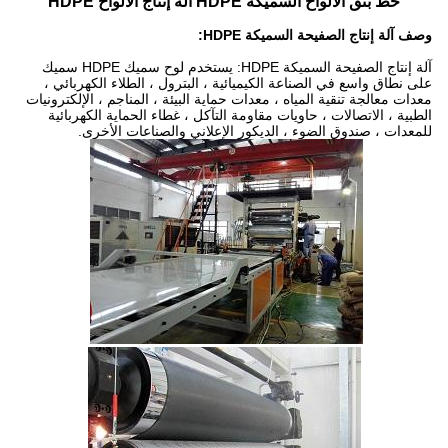
خط بثق الألواح السميكة HDPE آلة إنتاج الألواح HDPE
وصف آلة إنتاج الصفيحة السميكة HDPE:
آلة إنتاج الصفيحة السميكة HDPE: يستخدم لوح سميك HDPE سميك
على نطاق واسع في الصناعة الكيميائية ، البترول ، الطلاء الكهربائي ،
معدات معالجة تنقية المياه ، معدات حماية البيئة ، المناجم ، الإلكترونيات
الطبية ، الاتصالات ، حاويات مقاومة التآكل ، غطاء الحماية الكهربائية
للمعدات ، صندوق الضوء ، الديكور الإعلاني والصناعات الأخرى.