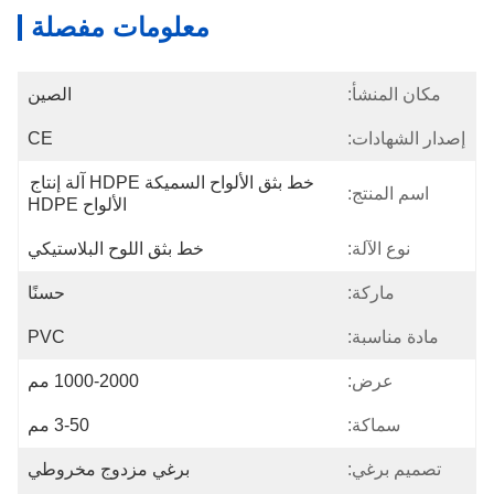
معلومات مفصلة
مكان المنشأ:
الصين
إصدار الشهادات:
CE
خط بثق الألواح السميكة HDPE آلة إنتاج 
اسم المنتج:
الألواح HDPE
نوع الآلة:
خط بثق اللوح البلاستيكي
ماركة:
حسنًا
مادة مناسبة:
PVC
عرض:
1000-2000 مم
سماكة:
3-50 مم
تصميم برغي:
برغي مزدوج مخروطي