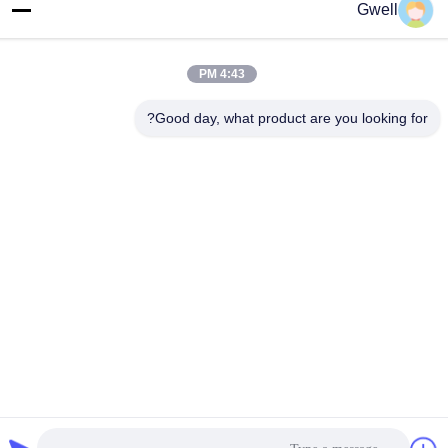
Gwell
الهاتف
86- 159-06224102
4:43 PM
بريد إلكتروني
Good day, what product are you looking for?
salem@gwell.cn
العنوان
88# هينغسي RD. Science and Technology INDUSTRY PARK،
مدينة تشينغشيانغ، تايكانغ، مقاطعة سوزو جيانغسو، الصين
سياسة الخصوصية
|
خريطة الموقع
الصين جيدة الجودة خط بثق الصفيحة البلاستيكية المورد. حقوق الطبع
والنشر © 2021-2026 China Gwell Co., Ltd . الجميع الحقوق محفوظة.