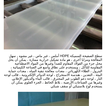
سطح الصفيحة السميكة HDPE أملس ، غير ماص ، غير مشوه ، سهل
المعالجة ومزايا أخرى ، هو مادة تشكيل حرارية ممتازة ، يمكن أن يحل
محل جزء من الفولاذ المقاوم للصدأ وغيرها من المواد الاصطناعية
المقاومة للتآكل ، ويستخدم على نطاق واسع في الصناعة الكيميائية ،
البترول ، الطلاء الكهربائي ، معدات معالجة تنقية المياه ، معدات حماية
البيئة ، التعدين ، هندسة الاستخراج ، لوحة الدوائر الإلكترونية ، قالب لوحة
النار ، لوحة دعم الطوب غير المحترق ، قالب البناء والديكور الإعلاني
وغيرها من الصناعات.الأرضية ، بلاط الحائط ، الجزء العلوي يمكن أن
يستخدم لوح بلاستيكي أو سقف شبكي