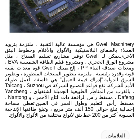
Gwell Machinery هي مؤسسة عالية التقنية ، ملتزمة بتزويد
العملاء بالصفائح البلاستيكية والألواح والأفلام وخطوط البثق
الأخرى.يمكن لـ Gwell توفير مشاريع تسليم المفتاح ، مثل
مشروع الورق الحجري ، ومشروع فيلم الطاقة الشمسية EVA ،
ومعدات صندقة البناء PP ، إلخ.تمتلك Gwell قوة معدات تقنية
قوية وقدرة رئيسية ، ملتزمة بتطوير المنتجات المتطورة ، وتطوير
السوق الدولية."إدراك قيمة العميل" هي فلسفة العمل طويلة
الأمد للشركة. تقع قواعد التصنيع للشركة في Taicang ، Suzhou
، بالقرب من المناظر الطبيعية الجميلة لشنغهاي ، Yancheng
Dafeng ، مسقط رأس الرافعة ذات التاج الأحمر ، و Nantong ،
مسقط رأس التعليم وطول العمر في الصين.تغطي مساحة
إجمالية تبلغ حوالي 150 ألف متر مربع ، وتبلغ طاقتها الإنتاجية
السنوية أكثر من 200 خط بثق لأنواع مختلفة من الألواح والألواح.
العلامات: