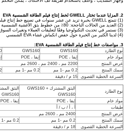
وجهاز التشذيب ، واللف باستخدام طريقة لف الاحتكاك ، يمكن التحكم المستمر
2. المزايا عندما تختار GWELL لخط إنتاج فيلم الطاقة الشمسية EVA
(1) تتمتع GWELL بخبرة تزيد عن عشر سنوات في تصنيع خط إنتاج فيلم الطاقة الشمسية EVA
(2) العديد من الحالات الناجحة: 80٪ من خطوط بثق الأغشية الشمسية EVA في الصين مصنوعة بواسطة GWELL
(3) نستمر في تحديث التكنولوجيا وفقًا لتعليقات العملاء وتغيرات السوق.
(4) لدينا الكثير من الخبرة حول خفض انكماش غشاء EVA الشمسي
3. مواصفات خط إنتاج فيلم الطاقة الشمسية EVA:
نوع الطارد
GWS160
GWS160
0
مواد خام
إيفا ، POE
إيفا ، POE
إي
عرض المنتج
2200 مم ، 2400 مم ، 2600 مم
سمك المنتج
0.2 مم -1 مم
0.2 مم -1 مم
0.2 
السرعة الخطية القصوى
15 م / دقيقة
البثق المشترك GWS160 +
نوع الطارد
+ GWS160
GWS160
مواد خام
إيفا ، POE
إيفا ، POE
طبقات
أ ، أ / ب / أ
عرض المنتج
2400 مم ، 2600 مم
سمك المنتج
0.2 مم -1 مم
0.2 مم -1 مم
السرعة الخطية القصوى
18 م / دقيقة