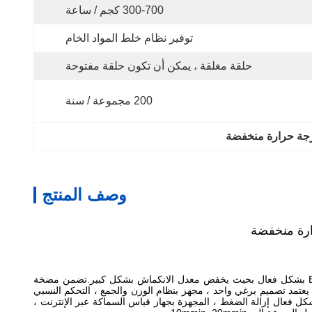
300-700 كجم / ساعة
توفير نظام خلط المواد الخام
حلقة مغلقة ، يمكن أن تكون حلقة مفتوحة
200 مجموعة / سنة
وصف المنتج
تحافظ قناة التبريد الخاصة للتقويم على درجة حرارة سطح التقويم موحدة.يمكن للتقويم المميز المطلي بالسيليكون أن يزيل ضغط فيلم EVA / POE بشكل فعال بحيث يخفض معدل الانكماش بشكل كبير.تضمن مضخة
 يعتمد تصميم برغي واحد ، مجهز بنظام الوزن والجمع ، التحكم النسبي
بشكل فعال إزالة الضغط ، المجهزة بجهاز قياس السماكة عبر الإنترنت ،