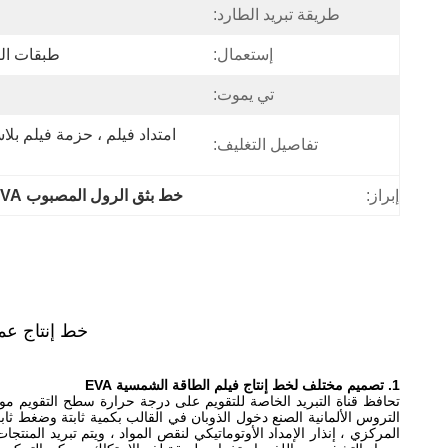
طريقة تبريد الطارد:
إستعمال:
طبقات الت
تي يموت:
تفاصيل التغليف:
إبراز:
خط بثق الرول المصبوب POE EVA
خط إنتاج عملية الب
1. تصميم مختلف لخط إنتاج فيلم الطاقة الشمسية EVA
التروس الألمانية الصنع دخول الذوبان في القالب بكمية ثابتة وضغط ثا
المركزي ، إنذار الإمداد الأوتوماتيكي لنقص المواد ، ويتم تبريد المن