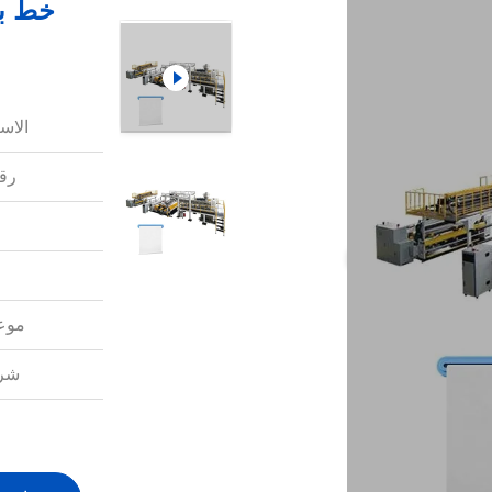
الاس
رقم
موعد
شرو