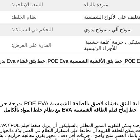
مبردة بالماء
السعة الإنتاجية:
غليف على الألواح الشمسية
نظام الخلط:
نموذج آلي ، نموذج يدوي
التحكم في السماكة:
امتداد فيلم ، حزمة فيلم بلاستيكي ، حزمة أغلفة خشبية 
القدرة على العرض:
للأجزاء الرئيسية
, 
خط بثق الأغشية الشمسية POE Eva
, 
خط بثق غشاء Eva بدرجة حرارة منخفضة
ثق بغشاء لاصق بالطاقة الشمسية POE EVA بدرجة حرارة منخفضة
خط إنتاج فيلم الطاقة الشمسية EVA مع نظام خلط المواد بالكامل
بت.يمكن للحلقة القريبة أن تحافظ على استقرار النظام في العمل بذكاء.الجهاز
تجات بالماء العسر منتج واضح ، جزيئات أقل دقة ، مجهز بفرن معالجة حرارية ، 