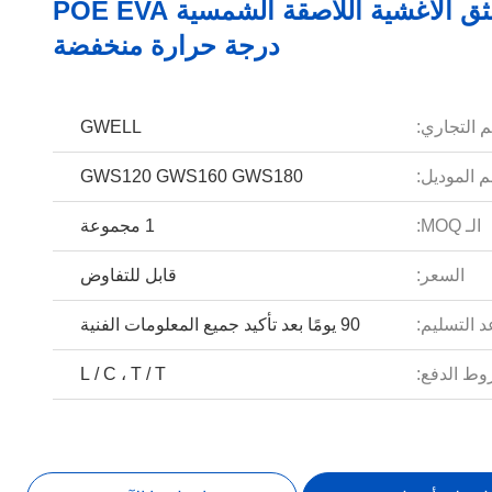
خط بثق الأغشية اللاصقة الشمسية POE EVA
درجة حرارة منخفضة
م التجاري:
GWELL
 الموديل:
GWS120 GWS160 GWS180
الـ MOQ:
1 مجموعة
السعر:
قابل للتفاوض
 التسليم:
90 يومًا بعد تأكيد جميع المعلومات الفنية
ط الدفع:
L / C ، T / T