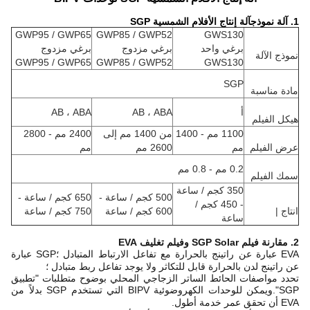
1. آلة نموذج
آلة إنتاج الأفلام الشمسية SGP
GWP95 / GWP65
GWP85 / GWP52
GWS130
برغي واحد
برغي مزدوج
برغي مزدوج
نموذج الآلة
GWP95 / GWP65
GWP85 / GWP52
GWS130
SGP
مادة مناسبة
أ
AB ، ABA
AB ، ABA
هيكل الفيلم
1100 مم - 1400
من 1400 مم إلى
2400 مم - 2800
عرض الفيلم
مم
2600 مم
مم
0.2 مم - 0.8 مم
سمك الفيلم
350 كجم / ساعة
500 كجم / ساعة -
650 كجم / ساعة -
- 450 كجم /
انتاج |
600 كجم / ساعة
750 كجم / ساعة
ساعة
2. مقارنة فيلم SGP Solar وفيلم تغليف EVA
EVA عبارة عن راتينج بالحرارة مع تفاعل الارتباط المتبادل ؛SGP عبارة
عن راتينج لدن بالحرارة قابل للتكاثر ولا يوجد تفاعل ربط متبادل ؛
تحدد مواصفات الحائط الساتر الزجاجي المحلي بوضوح متطلبات "تطبيق
SGP".ويمكن للوحدات الكهروضوئية BIPV التي تستخدم SGP بدلاً من
EVA أن تحقق عمر خدمة أطول.