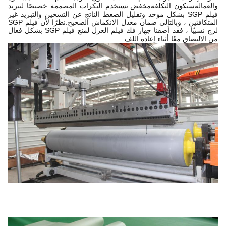
والعمالة
ستكون التكلفة
مخفض.تستخدم البكرات المصممة خصيصًا لتبريد
فيلم SGP بشكل موحد وتقليل الضغط الناتج عن التسخين والتبريد غير
المتكافئين ، وبالتالي ضمان معدل الانكماش الصحيح.نظرًا لأن فيلم SGP
لزج نسبيًا ، فقد أضفنا جهاز فك فيلم العزل لمنع فيلم SGP بشكل فعال
من الالتصاق معًا أثناء إعادة اللف.