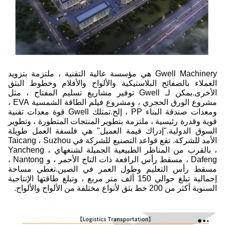
Gwell Machinery هي مؤسسة عالية التقنية ، ملتزمة بتزويد
العملاء بالصفائح البلاستيكية والألواح والأفلام وخطوط البثق
الأخرى.يمكن لـ Gwell توفير مشاريع تسليم المفتاح ، مثل
مشروع الورق الحجري ، ومشروع فيلم الطاقة الشمسية EVA ،
ومعدات صندقة البناء PP ، إلخ.تمتلك Gwell قوة معدات تقنية
قوية وقدرة رئيسية ، ملتزمة بتطوير المنتجات المتطورة ، وتطوير
السوق الدولية."إدراك قيمة العميل" هي فلسفة العمل طويلة
الأمد للشركة. تقع قواعد التصنيع للشركة في Taicang ، Suzhou
، بالقرب من المناظر الطبيعية الجميلة لشنغهاي ، Yancheng
Dafeng ، مسقط رأس الرافعة ذات التاج الأحمر ، و Nantong ،
مسقط رأس التعليم وطول العمر في الصين.تغطي مساحة
إجمالية تبلغ حوالي 150 ألف متر مربع ، وتبلغ طاقتها الإنتاجية
السنوية أكثر من 200 خط بثق لأنواع مختلفة من الألواح والألواح.