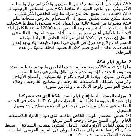
ASA عبارة عن بلمرة مشتركة من الستايرين والأكريلونيتريل والمطاط
الأكريليكي.من الناحية الفنية ، لا تحافظ ASA على الخصائص الرئيسية لـ
ABS فحسب ، بل تجمع أيضًا بين مزايا مقاومة الطقس الأكريليكي ،
بحيث يمكن تمديد تطبيق المنتج إلى الاستخدام الخارجي.منتجات فيلم
ASA مصنوعة من نسبة عالية من المواد الخام مسحوق المطاط ASA.لقد
اجتازت المنتجات اختبار مقاومة الطقس لمدة 12000 ساعة بالكامل.أداء
الاحتفاظ بالألوان أعلى بعدة مرات من أداء المواد المبثوقة الحالية في
السوق.إن توحيد فيلم ASA أعلى من ذلك الخاص بالمواد المبثوقة
المشتركة ، ولا يوجد فرق في اللون في البقع الرقيقة ، ولا يوجد إهدار
للقصاصات.لذلك ، أصبح فيلم ASA المصبوب اتجاهًا تنمويًا في هذه
المرحلة.
2. تطبيق فيلم ASA
نظرًا لأن فيلم ASA يتمتع بمقاومة جيدة للطقس والتوحيد وقابلية التمدد
ومقاومة التجعد ، فإنه يستخدم على نطاق واسع في بلاط السقف
الفولاذي الملون ، وبلاط الراتنج والألواح البلاستيكية ، وأسطح الألواح ،
وكراسي الاستلقاء البلاستيكية الخارجية ، والمصابيح الخارجية ، وطلاء
سطح الفوانيس ولوحة الإعلانات ، والديكور سبورة.
3. ميزات المعدات لخط إنتاج فيلم الصب ASA الذي تنتجه شركتنا
(1) تعتمد المجموعة الكاملة من المعدات على PLC ، التحكم في الحلقة
المغلقة حتى تتمكن من تحقيق زيادة في السرعة بمفتاح واحد وسهل
التشغيل.
(2) يضمن التصميم اللولبي الخاص لماكينة البثق ذوبان المواد البلاستيكية
الخام ، ولون المنتج موحد ، وحجم البثق مرتفع
(3) يمكن للقالب الأوتوماتيكي الكامل المقترن بمقياس السماكة أن يضبط
بشكل أكثر فعالية انحراف سماكة الذوبان في العرض العرضي للقالب ،
وتوحيد السماكة مضمون بـ ± 10 um.