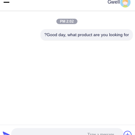
Gwell
المنتجات ذات الصلة
2:02 PM
Good day, what product are you looking for?
فيديو
فيديو
خط بثق الأغشية المصبوب TPU
آلة تصنيع الألواح الزجاجية PVB
خط تصنيع الأغشية المزدوجة
آلة خط بثق الأغشية البينية PVB
TPU آلة بثق برغي واحد
مبيعات المصنع مباشرة
احصل على أفضل سعر
احصل على أفضل سعر