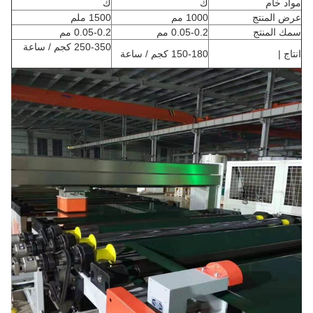
مواد خام
ك
ك
عرض المنتج
1000 مم
1500 ملم
سمك المنتج
0.05-0.2 مم
0.05-0.2 مم
250-350 كجم / ساعة
انتاج |
150-180 كجم / ساعة