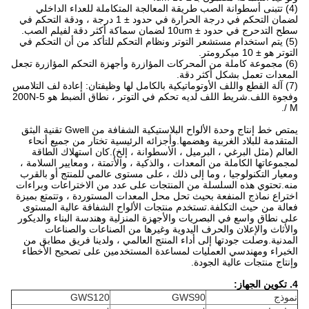
(4) تتبنى أسطوانة الصب طريقة المعالجة المتكاملة للعداء الداخلي
لضمان التحكم في درجة الحرارة في حدود ± 1 درجة ، ودقة التحكم في
سطح التدحرج في حدود ± 10um لضمان سماكة أكثر دقة لفيلم الصب.
(5) يتم استخدام مستشعر التوتر ونظام التحكم للتأكد من أن التحكم في
التوتر هو ± 10 ميكرومتر.
(6) مجموعة كاملة من المحركات المؤازرة وأجهزة التحكم المؤازرة تجعل
المعدات تعمل بشكل أكثر دقة.
(7) آلة القطع واللف الأوتوماتيكية بالكامل لها وظيفتان: إعادة لف التلامس
وفجوة اللف.شريط اللف لديه تحكم في التوتر ، نطاق الضبط هو 5-200N
/ M.
يمتص خط إنتاج وحدة الألواح البلاستيكية الشفافة من Gwell تقنية البثق
المتقدمة للبلاد الغربية وهضمها.وأجزائه الرئيسية تختار من جميع أنحاء
العالم (مثل البرغي ، البرميل ، الأسطوانة ، إلخ).كان استهلاك الطاقة
لمجموعاتها الكاملة من المعدات ، والذكية ، والأتمتة ، ومعايير السلامة ،
ومعيار التكنولوجيا ، وما إلى ذلك ، على مستوى عالمي للمنتج أو بالقرب
منه.تحتوي هذه السلسلة من المنتجات على عدد من الاختراعات وبراءات
اختراع نماذج المنفعة بحيث تحل محل المعدات المستوردة ، وتتمتع بميزة
فعالة من حيث التكلفة.تستخدم منتجات الألواح الشفافة عالية المستوى
على نطاق واسع في البصريات والأجهزة المنزلية وهندسة البناء والديكور
والأثاث والإعلان والحرف اليدوية وغيرها من الصناعات والصناعات
المدنية.وصلت جودتها إلى أداء المنتج العالمي ، ولدينا فريق مطابق من
الخبراء ومهندسي العمليات لمساعدة المستخدمين على تصحيح الأخطاء
وإنتاج منتجات عالية الجودة.
4. تكوين الجهاز:
نموذج
GWS90
GWS120