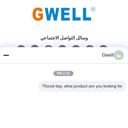
وسائل التواصل الاجتماعي
Gwell
اتصل سريعًا
الهاتف
2:32 PM
86- 159-06224102
Good day, what product are you looking for?
بريد إلكتروني
salem@gwell.cn
العنوان
88# هينغسي RD. Science and Technology INDUSTRY PARK،
مدينة تشينغشيانغ، تايكانغ، مقاطعة سوزو جيانغسو، الصين