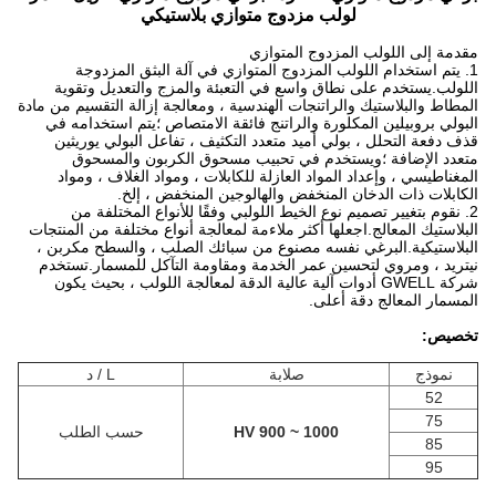
لولب مزدوج متوازي بلاستيكي
مقدمة إلى اللولب المزدوج المتوازي
1. يتم استخدام اللولب المزدوج المتوازي في آلة البثق المزدوجة
اللولب.يستخدم على نطاق واسع في التعبئة والمزج والتعديل وتقوية
المطاط والبلاستيك والراتنجات الهندسية ، ومعالجة إزالة التقسيم من مادة
البولي بروبيلين المكلورة والراتنج فائقة الامتصاص ؛يتم استخدامه في
قذف دفعة التحلل ، بولي أميد متعدد التكثيف ، تفاعل البولي يوريثين
متعدد الإضافة ؛ويستخدم في تحبيب مسحوق الكربون والمسحوق
المغناطيسي ، وإعداد المواد العازلة للكابلات ، ومواد الغلاف ، ومواد
الكابلات ذات الدخان المنخفض والهالوجين المنخفض ، إلخ.
2. نقوم بتغيير تصميم نوع الخيط اللولبي وفقًا للأنواع المختلفة من
البلاستيك المعالج.اجعلها أكثر ملاءمة لمعالجة أنواع مختلفة من المنتجات
البلاستيكية.البرغي نفسه مصنوع من سبائك الصلب ، والسطح مكربن ​​،
نيتريد ، ومروي لتحسين عمر الخدمة ومقاومة التآكل للمسمار.تستخدم
شركة GWELL أدوات آلية عالية الدقة لمعالجة اللولب ، بحيث يكون
المسمار المعالج دقة أعلى.
تخصيص:
نموذج
صلابة
L / د
52
75
HV 900 ~ 1000
حسب الطلب
85
95