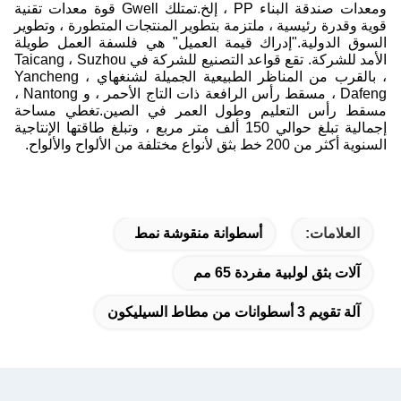
ومعدات صندقة البناء PP ، إلخ.تمتلك Gwell قوة معدات تقنية
قوية وقدرة رئيسية ، ملتزمة بتطوير المنتجات المتطورة ، وتطوير
السوق الدولية."إدراك قيمة العميل" هي فلسفة العمل طويلة
الأمد للشركة. تقع قواعد التصنيع للشركة في Taicang ، Suzhou
، بالقرب من المناظر الطبيعية الجميلة لشنغهاي ، Yancheng
Dafeng ، مسقط رأس الرافعة ذات التاج الأحمر ، و Nantong ،
مسقط رأس التعليم وطول العمر في الصين.تغطي مساحة
إجمالية تبلغ حوالي 150 ألف متر مربع ، وتبلغ طاقتها الإنتاجية
السنوية أكثر من 200 خط بثق لأنواع مختلفة من الألواح والألواح.
العلامات:
أسطوانة منقوشة نمط
آلات بثق لولبية مفردة 65 مم
آلة تقويم 3 أسطوانات من مطاط السيليكون