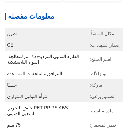
معلومات مفصلة
مكان المنشأ:
الصين
إصدار الشهادات:
CE
الطارد اللولبي المزدوج 75 مم لمعالجة 
اسم المنتج:
المواد البلاستيكية
نوع الآلة:
المرافق والملحقات المساعدة
ماركة:
حسنًا
تصميم برغي:
التوأم اللولبي المتوازي
PET PP PS ABS جيش التحرير 
مادة مناسبة:
الشعبى الصينى
قطر المسمار:
75 ملم