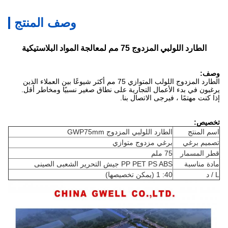
وصف المنتج
الطارد اللولبي المزدوج 75 مم لمعالجة المواد البلاستيكية
وصف:
الطارد المزدوج اللولب المتوازي 75 مم أكثر شيوعًا بين العملاء الذين
يرغبون في بدء الأعمال التجارية على نطاق صغير نسبيًا ومخاطر أقل.
إذا كنت مهتمًا ، فيرجى الاتصال بنا.
تخصيص:
اسم المنتج
الطارد اللولبي المزدوج GWP75mm
تصميم برغي
برغي مزدوج متوازي
قطر المسمار
75 ملم
مادة مناسبة
PP PET PS ABS جيش التحرير الشعبى الصينى
L / د
40: 1 (يمكن تخصيصها)