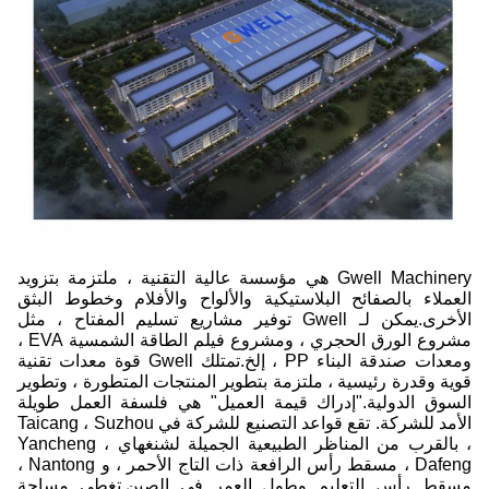
Gwell Machinery هي مؤسسة عالية التقنية ، ملتزمة بتزويد
العملاء بالصفائح البلاستيكية والألواح والأفلام وخطوط البثق
الأخرى.يمكن لـ Gwell توفير مشاريع تسليم المفتاح ، مثل
مشروع الورق الحجري ، ومشروع فيلم الطاقة الشمسية EVA ،
ومعدات صندقة البناء PP ، إلخ.تمتلك Gwell قوة معدات تقنية
قوية وقدرة رئيسية ، ملتزمة بتطوير المنتجات المتطورة ، وتطوير
السوق الدولية."إدراك قيمة العميل" هي فلسفة العمل طويلة
الأمد للشركة. تقع قواعد التصنيع للشركة في Taicang ، Suzhou
، بالقرب من المناظر الطبيعية الجميلة لشنغهاي ، Yancheng
Dafeng ، مسقط رأس الرافعة ذات التاج الأحمر ، و Nantong ،
مسقط رأس التعليم وطول العمر في الصين.تغطي مساحة