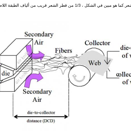
صقة المغزولة ، وثلث قطر الشعر قريب من ألياف الطبقة المذابة