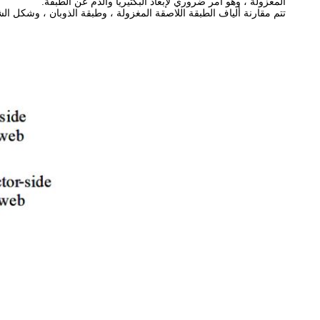
المغزولة ، وهو أمر ضروري لإبعاد البكتيريا والدم عن الطبقة.
تتم مقارنة ألياف الطبقة اللاصقة المغزولة ، وطبقة الذوبان ، وشكل الشعر.كما هو مبين في الشكل ، 1/3 من قطر الشعر قريب من ألياف الطبقة اللا