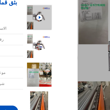
بثق قما
الاس
رقم
موعد
شرو