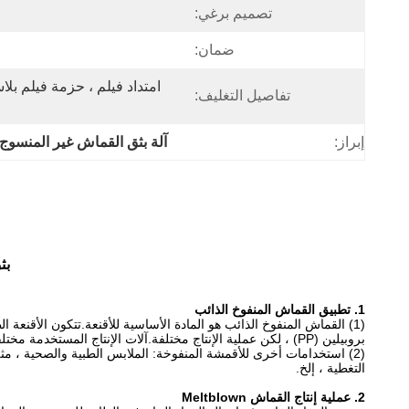
تصميم برغي:
ضمان:
تفاصيل التغليف:
إبراز:
آلة بثق القماش غير المنسوج
بث
1. تطبيق القماش المنفوخ الذائب
بروبيلين (PP) ، لكن عملية الإنتاج مختلفة.آلات الإنتاج المستخدمة مختلفة أيضًا.تصنع شركة GWELL بشكل أساسي معدات إنتاج القماش المنفوخ بالذوبان.
(2) استخدامات أخرى للأقمشة المنفوخة: الملابس الطبية والصحية ، مثل
التغطية ، إلخ.
2. عملية إنتاج القماش Meltblown