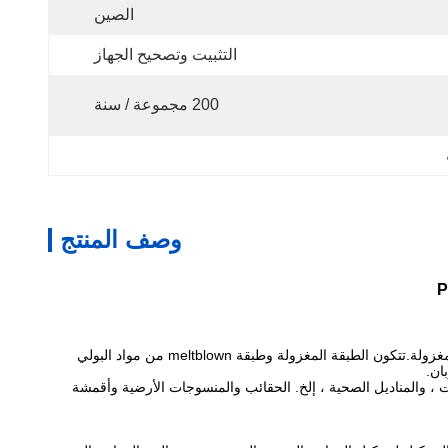
الصين
التثبيت وتصحيح الجهاز
200 مجموعة / سنة
وصف المنتج
(1) القماش المنفوخ الذائب هو المادة الأساسية للأقنعة.تتكون الأقنعة الطبية والأقنعة N95 من ثلاث طبقات ، وهي طبقة مغزولة وطبقة ملتوية وطبقة مغزولة.تتكون الطبقة المغزولة وطبقة meltblown من مواد البولي
ات ، والمناديل الصحية ، إلخ. الحقائب والمنسوجات الأرضية وأقمشة