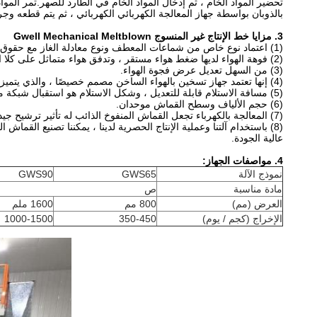
تحضير المواد الخام ، ثم إدخال المواد الخام في الطارد للصهر.تمر ال
بالذوبان بواسطة جهاز المعالجة الكهربائي الكهربائي ، ثم يتم قطعه وج
3. مزايا خط الإنتاج غير المنسوج Gwell Mechanical Meltblown
(1) اعتماد نوع خاص من شماعات المعطف ونوع معادلة الغاز مع حقوق الملكية الفكرية المستقلة ، وتوزيع الذوبان متساوي.
(2) فوهة الهواء لديها ضغط هواء مستقر ، وتدفق هواء متماثل على كلا الجانبين ، وتدفق هواء موحد في اتجاه العرض.
(3) من السهل تعديل عرض فجوة الهواء.
(4) إنها تعتمد جهاز تسخين بالهواء الساخن مصمم خصيصًا ، والذي يتميز بكفاءة تسخين جيدة جدًا وكفاءة تبادل حراري ممتازة ، واستهلاك منخفض للطاقة.
(5) مسافة الاستلام قابلة للتعديل ، وشكل الاستلام هو استقبال شبكة مسطحة ، وهو مناسب للصيانة.
(6) حجم الألياف وسطح القماش موحدان.
(7) المعالجة بالكهرباء تجعل القماش المنفوخ الذائب له تأثير ترشيح جيد.هناك طريقتان للكهرباء ، إحداهما بالكهرباء ، والأخرى هي إلكتريت الماء.
عالية الجودة.
4. مواصفات الجهاز:
نموذج الآلة
GWS65
GWS90
مادة مناسبة
ص
العرض (مم)
800 مم
1600 ملم
الإخراج (كجم / يوم)
350-450
1000-1500