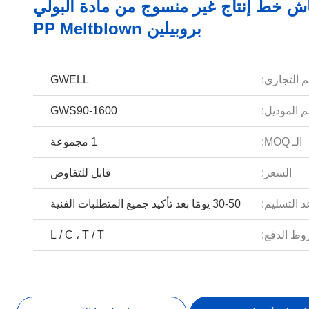
ش خط إنتاج غير منسوج من مادة البولي
بروبيلين PP Meltblown
م التجاري:
GWELL
 الموديل:
GWS90-1600
الـ MOQ:
1 مجموعة
السعر:
قابل للتفاوض
 التسليم:
30-50 يومًا بعد تأكيد جميع المتطلبات الفنية
ط الدفع:
L / C ، T / T