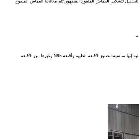
 التشكيل لتشكيل القماش المنفوخ المصهور.تتم معالجة القماش المنفوخ
(8) باستخدام آلتنا وعملية الإنتاج الحصرية لدينا ، يمكننا تصنيع القماش المنفوخ بالذوبان بدرجة ترشيح أعلى من 95. يتوافق تمامًا مع المعايير الدولية الحالية.إنها مناسبة لتصنيع الأقنعة الطبية وأقنعة N95 وغيرها من الأقنعة