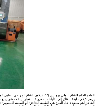
المادة الخام للقناع البولي بروبلين (PP).يكون القناع الجراحي الطبي عمومًا عبارة عن هيكل متعدد الطبقات ، يشار إليه عادةً بهيكل الرسائل القصيرة ، كما هو موضح في الشكل 1 والشكل 2.