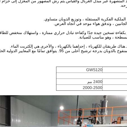
مواد المنصهرة عبر مبدل الغربال والقياس.يتم رش المصهور من المغزل إلى حزام
رحه.
GWS120
2400 مم
2000-2500