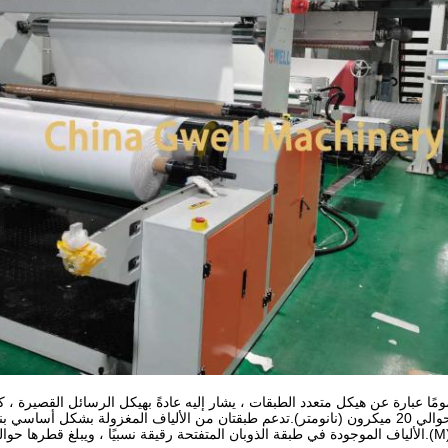
يرمز S في طبقة القناع إلى الألياف المغزولة ، بقطر ألياف خشن يبلغ حوالي 20 ميكرون (نانومتر).تدعم طبقتان