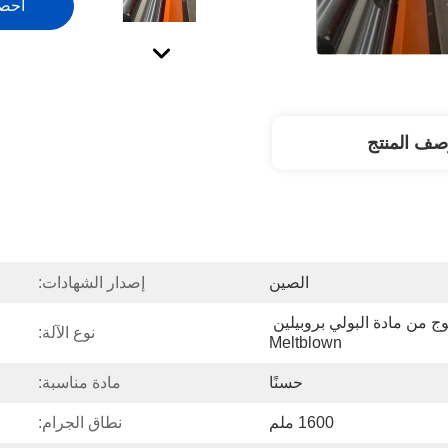
احص
صف المنتج
الصين
إصدار الشهادات:
آلة بثق القماش غير المنسوج من مادة البولي بروبيلين 
نوع الآلة:
Meltblown
حسنًا
مادة مناسبة:
1600 ملم
نطاق الجرام: