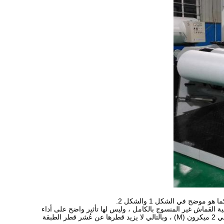
 من الألياف المغزولة بشكل أساسي بنية القماش غير المنسوج بالكامل ، وليس لها تأثير واضح على أداء
الحاجز.أهم طبقة داخل القناع هي الطبقة الحاجزة أو الطبقة المنصهرة (M).الألياف الموجودة في طبقة الذوبان المتفتحة رقيقة نسبيًا ، ويبلغ قطرها حوالي 2 ميكرون (M) ، وبالتالي لا يزيد قطرها عن عُشر قطر الطبقة