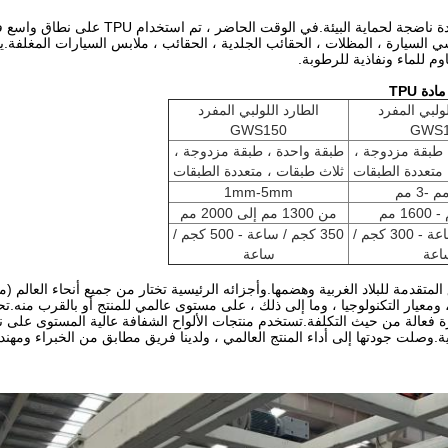
لا يتميز فيلم TPU فقط بالتوتر والصلابة ومقاوم
كرسي السيارة ، المظلات ، الحقائب الجلدية ، الحقائب ، ملابس السيارات المغلف
وم للماء ونفاذية للرطوبة.
لولبي المفرد
الطارد اللولبي المفرد
GWS150
GWS1
 طبقة مزدوجة ،
طبقة واحدة ، طبقة مزدوجة ،
 متعددة الطبقات
ثلاث طبقات ، متعددة الطبقات
1mm-5mm
من 1300 مم إلى 2000 مم
250 كجم / ساعة - 300 كجم /
350 كجم / ساعة - 500 كجم /
اعة
ساعة
حدة الألواح البلاستيكية الشفافة من Gwell تقنية البثق المتقدمة للبلاد الغربية وهضمها.وأجزائه الرئيسية تختار 
ة ، ومعيار التكنولوجيا ، وما إلى ذلك ، على مستوى عالمي للمنتج أو بالقرب من
ة فعالة من حيث التكلفة.تستخدم منتجات الألواح الشفافة عالية المستوى على نط
نية.وصلت جودتها إلى أداء المنتج العالمي ، ولدينا فريق مطابق من الخبراء وم