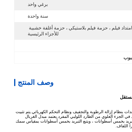
برغي واحد
سنة واحدة
امتداد فيلم ، حزمة فيلم بلاستيكي ، حزمة أغلفة خشبية 
للأجزاء الرئيسية
صبوب
وصف المنتج
 Gwell Machinery ، تم تجهيز جانب الجسم الرئيسي لهذه المعدات بنظام إزالة الرطوبة والتجفيف ونظام التحكم الكهربائي.يتم تثبيت
في الجزء العلوي من الطارد اللولبي المفرد.يعتمد مبدل الغربال
تبريد بخمس أسطوانات ، ويتبع التبريد بخمس أسطوانات بمقياس سمك
ا اللفاف.