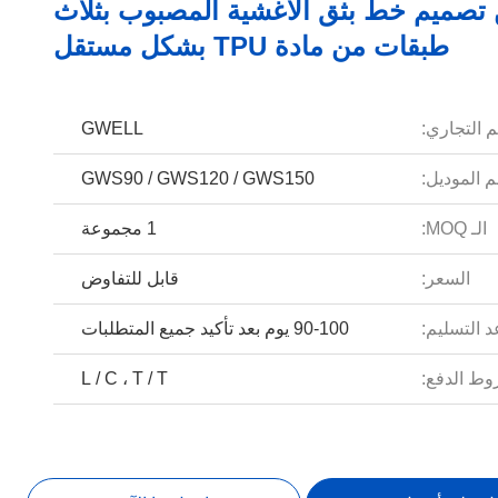
تصميم خط بثق الأغشية المصبوب بثلاث
طبقات من مادة TPU بشكل مستقل
م التجاري:
GWELL
 الموديل:
GWS90 / GWS120 / GWS150
الـ MOQ:
1 مجموعة
السعر:
قابل للتفاوض
 التسليم:
90-100 يوم بعد تأكيد جميع المتطلبات
ط الدفع:
L / C ، T / T