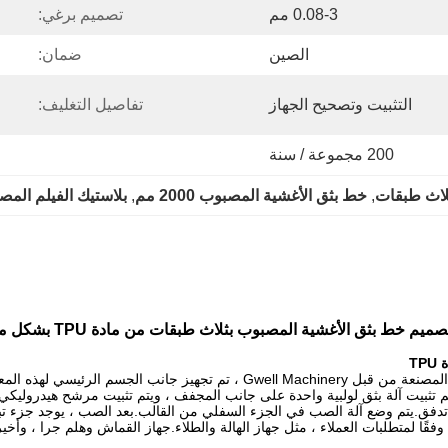
0.08-3 مم
تصميم برغي:
الصين
ضمان:
التثبيت وتصحيح الجهاز
تفاصيل التغليف:
200 مجموعة / سنة
لاث طبقات
, 
خط بثق الأغشية المصبوب 2000 مم
, 
بلاستيك الفيلم الم
يم خط بثق الأغشية المصبوب بثلاث طبقات من مادة TPU بشكل مستقل
T
في خط بثق الأغشية البلاستيكية المصبوب بثلاث طبقات من مادة TPU المصنعة من قبل
تم تثبيت آلة بثق لولبية واحدة على جانب المجفف ، ويتم تثبيت مرشح هيدروليكي 
 تدفق.يتم وضع آلة الصب في الجزء السفلي من القالب.بعد الصب ، يوجد جزء 
ًا لمتطلبات العملاء ، مثل جهاز الهالة والطلاء.جهاز القماش وهلم جرا ، وأخير