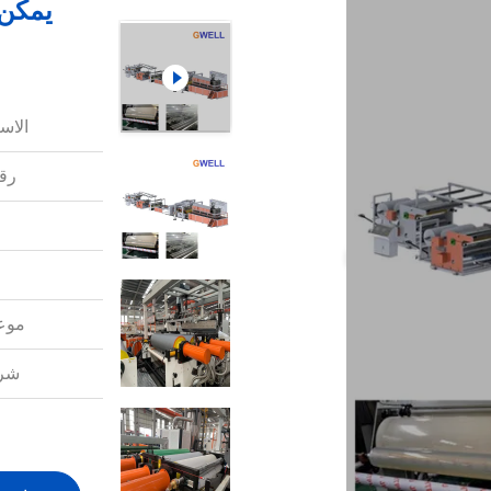
يمكن 
الاس
رقم
موعد
شرو