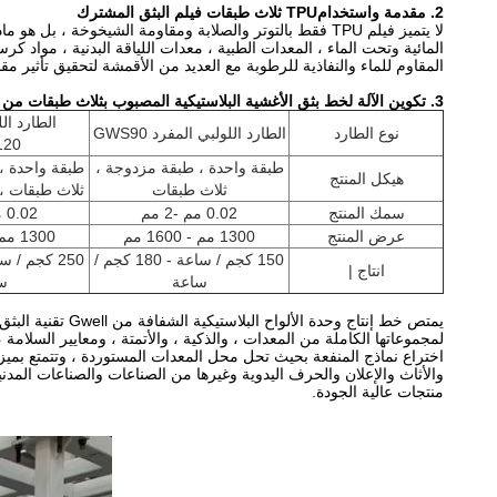
2. مقدمة واستخدام
TPU ثلاث طبقات فيلم البثق المشترك
المائية وتحت الماء ، المعدات الطبية ، معدات اللياقة البدنية ، مواد 
المقاوم للماء والنفاذية للرطوبة مع العديد من الأقمشة لتحقيق تأثير مقا
3. تكوين الآلة لخط بثق الأغشية البلاستيكية المصبوب بثلاث طبقات من مادة TPU
الطارد ال
نوع الطارد
الطارد اللولبي المفرد GWS90
20
طبقة واحدة ، طبقة مزدوجة ،
طبقة واحدة ،
هيكل المنتج
ثلاث طبقات
ثلاث طبقات ،
سمك المنتج
0.02 مم -2 مم
0.02 مم -3 مم
عرض المنتج
1300 مم - 1600 مم
1300 مم - 1600 مم
150 كجم / ساعة - 180 كجم /
انتاج |
ساعة
س
يمتص خط إنتاج و
لمجموعاتها الكاملة من المعدات ، والذكية ، والأتمتة ، ومعايير السلام
اختراع نماذج المنفعة بحيث تحل محل المعدات المستوردة ، وتتمتع بميز
والأثاث والإعلان والحرف اليدوية وغيرها من الصناعات والصناعات المد
منتجات عالية الجودة.