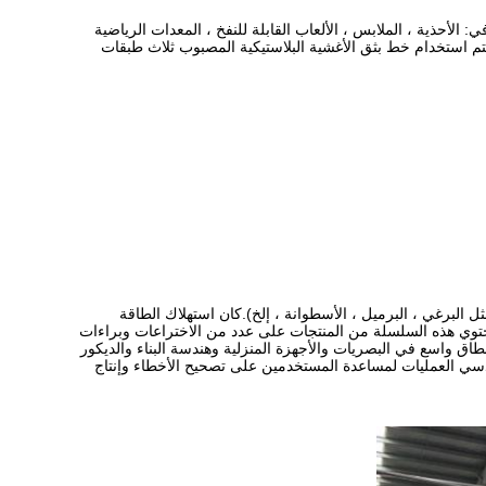
ة الشيخوخة ، بل هو مادة ناضجة لحماية البيئة.في الوقت الحاضر ، تم استخدام TPU على نطاق واسع في: الأحذية ، الملابس ، الألعاب القابلة للنفخ ، المعدات الرياضية
ة.يتم استخدام خط بثق الأغشية البلاستيكية المصبوب ثلاث طبقات
من جميع أنحاء العالم (مثل البرغي ، البرميل ، الأسطوانة ، إلخ).كان استهلاك الطاقة
ه.تحتوي هذه السلسلة من المنتجات على عدد من الاختراعات وبراءات
اق واسع في البصريات والأجهزة المنزلية وهندسة البناء والديكور
هندسي العمليات لمساعدة المستخدمين على تصحيح الأخطاء وإنتاج