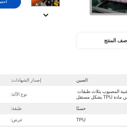
احص
صف المنتج
الصين
إصدار الشهادات:
يمكن تصميم خط بثق الأغشية المصبوب بثلاث طبقات 
نوع الآلة:
مادة TPU بشكل مستقل
حسنًا
طبقة:
TPU
عرض: