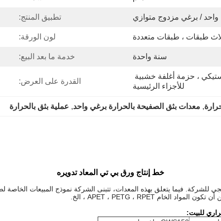
واحد / برغي مزدوج متوازي
تطبيق المنتج:
لاث طبقات ، طبقات متعددة
لون الورقة:
سنة واحدة
خدمة ما بعد البيع:
امتداد فيلم ، حزمة فيلم بلاستيكي ، حزمة أغلفة خشبية 
القدرة على العرض:
للأجزاء الرئيسية
حرارة
, 
معدات بثق الصفيحة بالحرارة برغي واحد
, 
عملية بثق بالحرارة
خط إنتاج ورق بي تي المعاد تدويره
يجي للشركة. فيما يتعلق بهذه المعدات، تتبنى الشركة نموذج المبيعات الخاصة
م APET ، PETG ، RPET ، الخ.