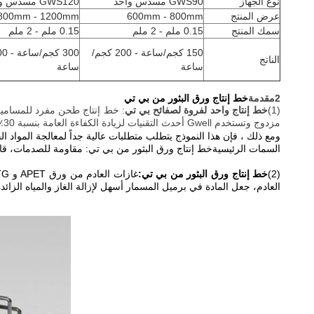
نوع الجهاز
GWS90 مسدس واحد
GWS120 مسدس واحد
عرض المنتج
600mm - 800mm
800mm - 1200mm
سمك المنتج
0.15 ملم - 2 ملم
0.15 ملم - 2 ملم
150 كجم/ساعة - 200 كجم/
الناتج
ساعة
ساعة
2مقدمة
خط إنتاج ورق البثور من بي تي
(1)
خط إنتاج واحد لفروة لصفائح بي تي
: خط إنتاج طحن مفرد للمسامي
مزدوج وتستخدم Gwell أحدث التقنيات لزيادة الكفاءة العامة بنسبة 30٪الشفافية من ورقة بي تي يمكن أن تصل إلى المستوى البصري.
ومع ذلك ، فإن هذا النموذج يتطلب متطلبات عالية جداً لمعالجة المواد الخام ، وتحتاج الموا
السمات الرئيسية
خط إنتاج ورق البثور من بي تي
: مقاومة للصدمات، قاب
(2)
خط إنتاج ورق البثور من بي تي
:
غازات العادم من ورق APET و PETG و CPET ذات المسمار الواحد
العادم، جعل المادة في برميل المسمار أسهل لإزالة الغاز والمياه الزائ