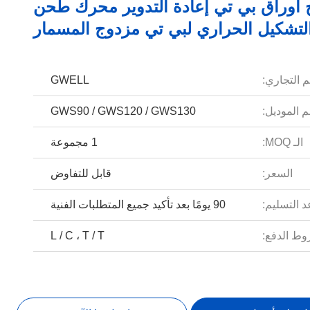
 أوراق بي تي إعادة التدوير محرك طحن
لتشكيل الحراري لبي تي مزدوج المسمار
م التجاري:
GWELL
 الموديل:
GWS90 / GWS120 / GWS130
الـ MOQ:
1 مجموعة
السعر:
قابل للتفاوض
 التسليم:
90 يومًا بعد تأكيد جميع المتطلبات الفنية
ط الدفع:
L / C ، T / T