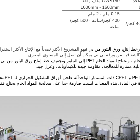
GWS150 ملف واحد
1000mm - 1500mm
0.15 ملم - 2 ملم
400 كجم/ساعة - 500 كجم/
300 كجم/ساعة - 400 كجم/
ساعة
ر
خط إنتاج ورق البثور من بي تي
هو المشروع الأكثر نضجاً مع الإنتاج الأكثر است
د الخام PET إلى التبلور وتجفيف.
خط إنتاج ورق البثور من بي ت
لية ممتازة للمعالجة، مقاومة جيدة للكيماويات، وعزل جيد.
آلة طحن أوراق التشكيل الحراري لـ PET
تتح
دة في المادة. هذه المعدات ليست صارمة جدا على معالجة المواد الخام.يحتاج فقط 