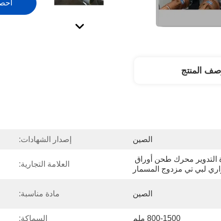
احص
صف المنتج
الصين
إصدار الشهادات:
خط إنتاج أوراق بي تي إعادة التدوير محرك طحن أوراق 
العلامة التجارية:
اري لبي تي مزدوج المسمار
الصين
مادة مناسبة:
800-1500 ملم
السماكة: