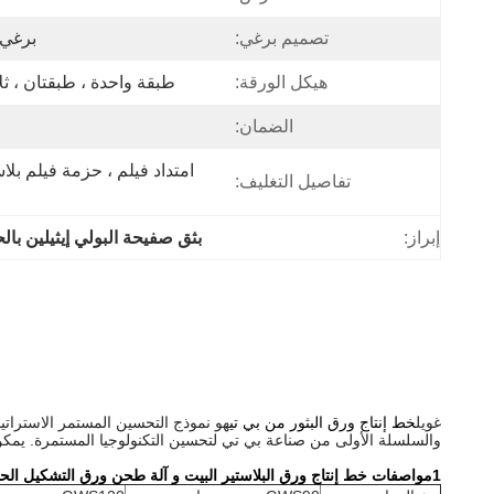
تصميم برغي:
برغي 
هيكل الورقة:
طبقة واحدة ، طبقتان ، ث
الضمان:
تفاصيل التغليف:
إبراز:
بثق صفيحة البولي إيثيلين بال
غويل
خط إنتاج ورق البثور من بي تي
هو نموذج التحسين المستمر الاسترات
والسلسلة الأولى من صناعة بي تي لتحسين التكنولوجيا المستمرة. يمكن أن تكون المواد الخا
1مواصفات خط إنتاج ورق البلاستير البيت و آلة طحن ورق التشكيل الحراري للبيت: