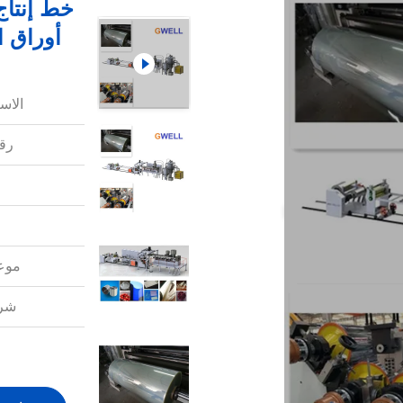
خط إنتاج
أوراق ا
الاس
رقم
موعد
شرو