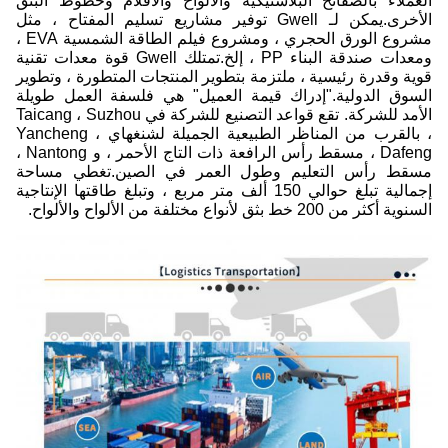
العملاء بالصفائح البلاستيكية والألواح والأفلام وخطوط البثق
الأخرى.يمكن لـ Gwell توفير مشاريع تسليم المفتاح ، مثل
مشروع الورق الحجري ، ومشروع فيلم الطاقة الشمسية EVA ،
ومعدات صندقة البناء PP ، إلخ.تمتلك Gwell قوة معدات تقنية
قوية وقدرة رئيسية ، ملتزمة بتطوير المنتجات المتطورة ، وتطوير
السوق الدولية."إدراك قيمة العميل" هي فلسفة العمل طويلة
الأمد للشركة. تقع قواعد التصنيع للشركة في Taicang ، Suzhou
، بالقرب من المناظر الطبيعية الجميلة لشنغهاي ، Yancheng
Dafeng ، مسقط رأس الرافعة ذات التاج الأحمر ، و Nantong ،
مسقط رأس التعليم وطول العمر في الصين.تغطي مساحة
إجمالية تبلغ حوالي 150 ألف متر مربع ، وتبلغ طاقتها الإنتاجية
السنوية أكثر من 200 خط بثق لأنواع مختلفة من الألواح والألواح.