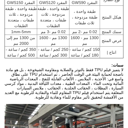
المفرد GWS90
المفرد GWS120
المفرد GWS150
طبقة واحدة ، طبقة
طبقة واحدة ، طبقة
طبقة واحدة ،
مزدوجة ، ثلاث
مزدوجة ، ثلاث
هيكل المنتج
طبقة مزدوجة ،
طبقات ، متعددة
طبقات ، متعددة
ثلاث طبقات
الطبقات
الطبقات
سمك المنتج
0.02 مم -2 مم
0.02 مم -3 مم
1mm-5mm
1300 مم - 1600
1300 مم - 1600
من 1300 مم إلى
عرض المنتج
مم
مم
2000 مم
150 كجم / ساعة -
250 كجم / ساعة -
350 كجم / ساعة -
انتاج |
180 كجم / ساعة
300 كجم / ساعة
500 كجم / ساعة
سمات:
لا يتميز فيلم TPU فقط بالتوتر والصلابة ومقاومة الشيخوخة ، بل هو مادة
ناضجة لحماية البيئة.في الوقت الحاضر ، تم استخدام TPU على نطاق
واسع في: الأحذية ، الملابس ، الألعاب القابلة للنفخ ، المعدات الرياضية
المائية وتحت الماء ، المعدات الطبية ، معدات اللياقة البدنية ، مواد كرسي
السيارة ، المظلات ، الحقائب الجلدية ، الحقائب ، ملابس السيارات
المغلفة.يتم استخدام فيلم TPU المقاوم للماء والنفاذية للرطوبة مع العديد
من الأقمشة لتحقيق تأثير مقاوم للماء ونفاذية للرطوبة.