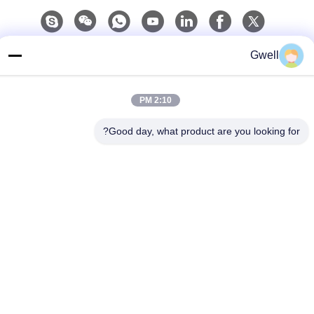
اتصل سريعًا
Gwell
الهاتف
2:10 PM
86- 159-06224102
بريد إلكتروني
Good day, what product are you looking for?
salem@gwell.cn
العنوان
88# هينغسي RD. Science and Technology INDUSTRY PARK،
مدينة تشينغشيانغ، تايكانغ، مقاطعة سوزو جيانغسو، الصين
سياسة الخصوصية
|
خريطة الموقع
الصين جيدة الجودة خط بثق الصفيحة البلاستيكية المورد. حقوق الطبع
والنشر © 2021-2026 China Gwell Co., Ltd . الجميع الحقوق محفوظة.