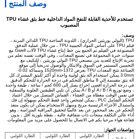
وصف المنتج
تستخدم للأحذية القابلة للنفخ المواد الداخلية خط بثق غشاء TPU
المصبوب
وصف:
TPU (البولي يوريثين الحراري) ، اللدونة الساخنة TPU اللدائن المرنة ،
فيلم TPU على أساس المواد الحبيبية TPU ، من خلال عملية التدفق
المصنوعة في الفيلم.تم الجمع بين خط إنتاج غشاء TPU لآلات Gwell مع
سنوات خبرة المجموعة في تصنيع المعدات ، وفي الوقت نفسه تعلم من
تجربة الإنتاج للعديد من مصنعي TPU البولي يوريثين ، للتكيف مع
التحسين المستمر في السوق والابتكار والوصول تدريجياً إلى موقع
الصناعة.تنتج المعدات TPU بعرض 1372-1520mm وسماكة 0.02-
3.0mm.يمكن استخدام آلة بثق لولبية واحدة أو أكثر للبثق المشترك.كل
آلة بثق مقسمة إلى 8 مناطق للتحكم في درجة الحرارة للتحكم الدقيق
في درجة الحرارة.أقصى إخراج يصل إلى 600 كجم / ساعة ، طبقة واحدة
، وضع توزيع A / B / A أو A / B.يمكن أن تلبي الطبقتين العلوية والسفلية
في نفس الوقت مغطاة من الغشاء ، القماش المتصل.من خلال اعتماد
التحكم الشامل PLC ، يمكن لشخص واحد فقط التحكم بسهولة.إن فك
واستبدال الأجزاء الرئيسية مريح وسهل الاستخدام.يمكن أن يكون منفذ
التحكم عن بعد المحجوز عن بعد عالميًا لتحقيق المراقبة المتزامنة ، وهو
أداء عالي التكلفة.منتجات ذات شفافية عالية ، نقطة بلورية أقل ، بدون
فقاعة هواء.مرحبا بكم في الاتصال بنا للحصول على مزيد من المعلومات.
مواصفات الجهاز:
الطارد اللولبي
الطارد اللولبي
الطارد اللولبي
نوع الطارد